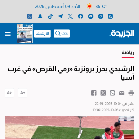
36 C°
الأحد 09 أغسطس 2026
بحث
الارشيف
رياضة
الرشيدي يحرز برونزية «رمي القرص» في غرب
آسيا
نشر في 04-10-2025 | 22:49
آخر تحديث 05-10-2025 | 19:36