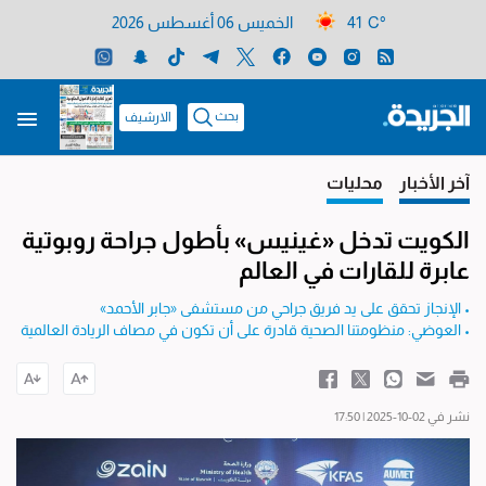
41 C°
الخميس 06 أغسطس 2026
بحث
الارشيف
آخر الأخبار
محليات
الكويت تدخل «غينيس» بأطول جراحة روبوتية
عابرة للقارات في العالم
• الإنجاز تحقق على يد فريق جراحي من مستشفى «جابر الأحمد»
• العوضي: منظومتنا الصحية قادرة على أن تكون في مصاف الريادة العالمية
نشر في 02-10-2025 | 17:50