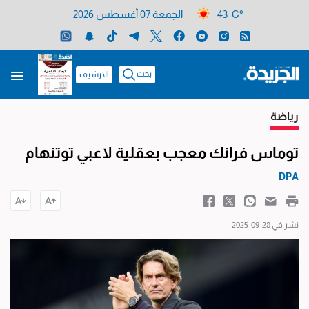
43 C°
الجمعة 07 أغسطس 2026
بحث
الارشيف
رياضة
توماس فرانك معجب بعقلية لاعبي توتنهام
DPA
نشر في 28-09-2025