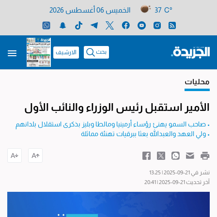
37 C°
الخميس 06 أغسطس 2026
بحث
الارشيف
محليات
الأمير استقبل رئيس الوزراء والنائب الأول
• صاحب السمو يهنئ رؤساء أرمينيا ومالطا وبليز بذكرى استقلال بلدانهم
• ولي العهد والعبدالله بعثا ببرقيات تهنئة مماثلة
نشر في 21-09-2025 | 13:25
آخر تحديث 21-09-2025 | 20:41