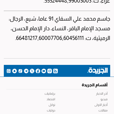
عزاء، ت: 55524448,99003003.
جاسم محمد علي السقاي 91 عاما، شيع، الرجال:
مسجد الإمام الباقر، النساء، دار الإمام الحسن،
الرميثية، ت: 66481217,60007706,60456111.
أقسام الجريدة
آخر الاخبار
برلمانيات
فيديو
اقتصاد
أخبار الاولى
توابل
مقالات
دوليات