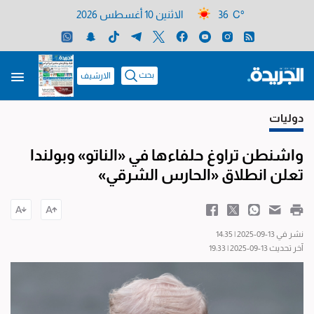
36 C°
الاثنين 10 أغسطس 2026
بحث
الارشيف
دوليات
واشنطن تراوغ حلفاءها في «الناتو» وبولندا
تعلن انطلاق «الحارس الشرقي»
نشر في 13-09-2025 | 14:35
آخر تحديث 13-09-2025 | 19:33