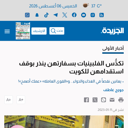
37 C°
الخميس 06 أغسطس 2026
بحث
الارشيف
أخبار الأولى
تكدُّس الفلبينيات بسفارتهن ينذر بوقف
استقدامهن للكويت
• يعانين نقصاً في الغذاء والدواء... و«القوى العاملة» «عمك أصمخ»!
جورج عاطف
نشر في 11-01-2023