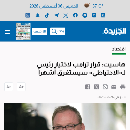
37 C°
الخميس 06 أغسطس 2026
بحث
الارشيف
اقتصاد
هاسيت: قرار ترامب لاختيار رئيس
لـ«الاحتياطي» سيستغرق أشهراً
نشر في 26-08-2025