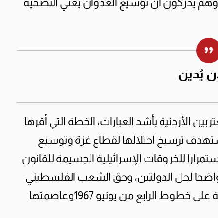
، وهم يدركون أن توسيع العدوان يعني التضحية
ن يُدين
بين الأردنية بأشد العبارات، الخطة التي أقرها
تستهدف ترسيخ احتلالها لقطاع غزة وتوسيع
ستمرارا للخروقات الإسرائيلية الجسيمة للقانون
ا واضحا لحل الدولتين، وحق الشعب الفلسطيني
غير القابل للتصرف في إقامة دولته المستقلة على خطوط الرابع من يونيو 1967وعاصمتها