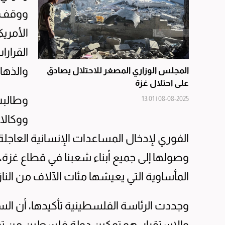
ووقف ا
الأمريك
القرار
والذهاب
المجلس الوزاري المصغر للاحتلال يصادق
على احتلال غزة
وطالبت 
08-08-2025 | 13:01
ووكالات
الفوري لإدخال المساعدات الإنسانية العاج
وصولها إلى جميع أبناء شعبنا في قطاع غز
المأساوية التي يعيشها مئات الآلاف من الناز
وجددت الرئاسة الفلسطينية تأكيدها، أن ال
والاستقرار، هو تمكين دولة فلسطين من تو