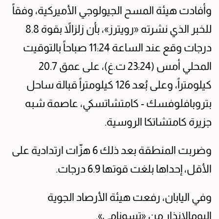
وأفادت هيئة المسح الجيولوجي الأميركية، وفقاً
للخبر الذي نشرته «رويترز»، بأن زلزالاً بقوة 8.8
درجات وقع عند الساعة 11:24 صباحاً بالتوقيت
المحلي أمس (23:24 ت.غ)، على عمق 20.7
كيلومتراً، وعلى بُعد 126 كيلومتراً قبالة ساحل
بتروبافلوفسك - كامتشاتسكي، عاصمة شبه
جزيرة كامتشاتكا الروسية.
وضربت المنطقة بعد ذلك 6 هزّات ارتدادية على
الأقل، إحداها بلغت قوتها 6.9 درجات.
وفي اليابان، رفعت هيئة الأرصاد الجوية
اليومالإنذار من «تسونامي».