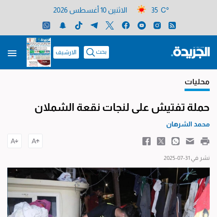
35 C°
الاثنين 10 أغسطس 2026
بحث
الارشيف
محليات
حملة تفتيش على لنجات نقعة الشملان
محمد الشرهان
نشر في 31-07-2025