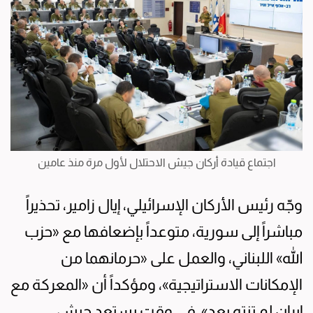
اجتماع قيادة أركان جيش الاحتلال لأول مرة منذ عامين
وجّه رئيس الأركان الإسرائيلي، إيال زامير، تحذيراً
مباشراً إلى سورية، متوعداً بإضعافها مع «حزب
الله» اللبناني، والعمل على «حرمانهما من
الإمكانات الاستراتيجية»، ومؤكداً أن «المعركة مع
إيران لم تنتهِ بعد». في وقت يستعد جيش