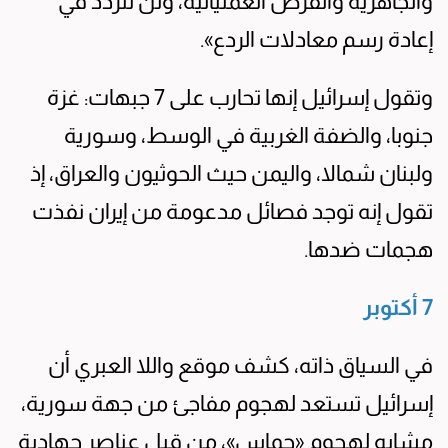
والجاهزية والفرص العملياتية، ولن نتردد في
إعادة رسم معادلات الردع».
وتقول إسرائيل إنها تحارب على 7 جبهات: غزة
جنوبا، والضفة الغربية في الوسط، وسورية
ولبنان شمالا، واليمن حيث الحوثيون والعراق، إذ
تقول إنه توجد فصائل مدعومة من إيران نفذت
هجمات ضدها.
7 أكتوبر
في السياق ذاته، كشف موقع واللا العبري أن
إسرائيل تستعد لهجوم مفاجئ من جهة سورية،
مشابه لهجوم «حماس»، من قبل عناصر جهادية