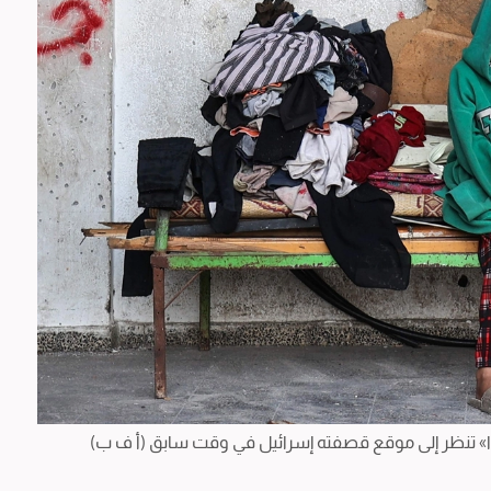
وا» تنظر إلى موقع قصفته إسرائيل في وقت سابق (أ ف ب)