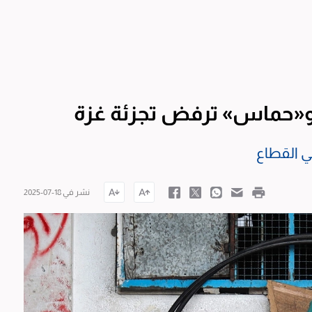
» و«حماس» ترفض تجزئة غزة
ي القطاع
نشر في 18-07-2025