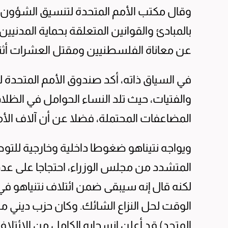
وقال مكتب الأمم المتحدة لتنسيق الشؤون الإن
بالمبادئ والقوانين المتعلقة بحماية المدنيين
عن معاناة الفلسطنيين ومقتل العشرات أث
في السياق ذاته، أكد صندوق الأمم المتحدة 
والفتيات، حيث تلد النساء الحوامل في الظل
المضاعفات المحتملة، فضلا عن أن آلاف الأ
ويواجه نتيناهو ضغوطا داخلية وخارجية للت
المتشدد من مجلس الوزراء، احتجاجا على عدم إ
لكنه قال إنه سيبقى ضمن ائتلاف نتنياهو في
الوقت لحل النزاع الشائك. وكان حزب ديني م
المتحد) قد أعلن انسحابه الكامل من الائتلاف ا