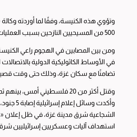
500 من المسيحيين النازحين بسبب العمليات العسكرية الإسرائيلية المستمرة في القطاع.
ومن بين المصابين في الهجوم راعي الكنيسة، ا
في الأوساط الكاثوليكية الدولية بالاتصالات ا
تضامنًا مع سكان غزة، وذلك حتى وقت قصير قبل وفاة الب
وقتل أكثر من 20 فلسطيني أمس، 
وأكدت وسائل
الشجاعية شرق مدينة غزة، في ظل إعلان «كت
استهداف آليات وعسكريين إسرائيليين شرقي