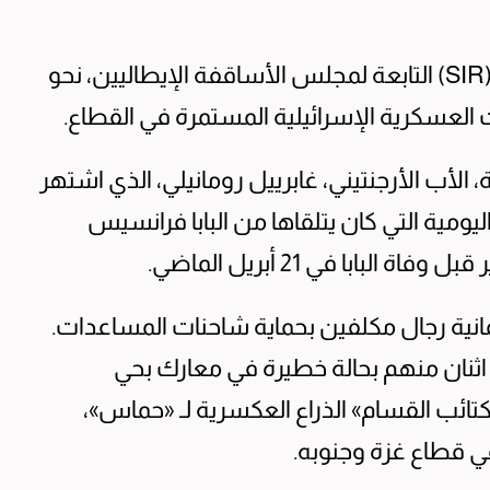
وتؤوي هذه الكنيسة، وفقًا لما أوردته وكالة (SIR) التابعة لمجلس الأساقفة الإيطاليين، نحو
لأب الأرجنتيني، غابرييل رومانيلي، الذي اشتهر
ليومية التي كان يتلقاها من البابا فرانسيس
ابا في 21 أبريل الماضي.
بينهم ثمانية رجال مكلفين بحماية شاحنات المساعدات.
 إعلام إسرائيلية إصابة 5 جنود، اثنان منهم بحالة خطيرة في معارك بحي
ائب القسام» الذراع العكسرية لـ «حماس»،
 قطاع غزة وجنوبه.