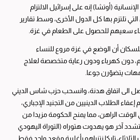
سانية (أوتشا) إنه على إسرائيل الالتزام
 التي تلتزم بها كل الدول الأخرى، وسط تقارير
ناء سعيهم للحصول على الطعام في غزة.
للسكان أن الوضع في غزة مروع للنساء
ام، دون كهرباء ودون رعاية متخصصة لعلاج
مهات يتضوّرن جوعا.
وصل الى اتفاق هدنة، وانسحب حزب شاس الديني
عفاء الطلاب الدينيين من التجنيد الإجباري،
 الوقت الراهن، مما يمنح الحكومة مزيدا من
تشدد آخر هو يهدوت هتوراه (التوراة اليهودي
لثلاثاء، تاركا نتنياهو بأغلبية مقعد واحد فقط