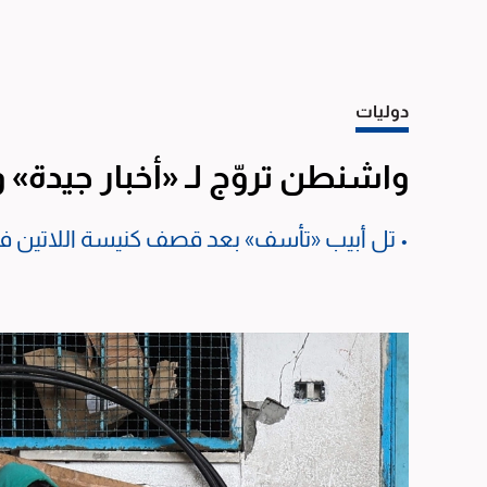
دوليات
واشنطن تروّج لـ «أخبار جيدة
• تل أبيب «تأسف» بعد قصف كنيسة اللاتين ف