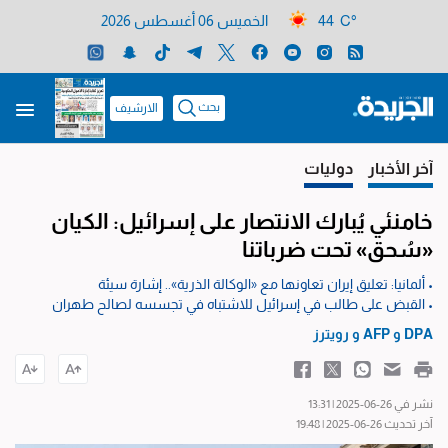
44 C°
الخميس 06 أغسطس 2026
بحث
الارشيف
آخر الأخبار
دوليات
خامنئي يُبارك الانتصار على إسرائيل: الكيان
«سُحق» تحت ضرباتنا
• ألمانيا: تعليق إيران تعاونها مع «الوكالة الذرية».. إشارة سيئة
• القبض على طالب في إسرائيل للاشتباه في تجسسه لصالح طهران
DPA
و
AFP
و
رويترز
نشر في 26-06-2025 | 13:31
آخر تحديث 26-06-2025 | 19:48