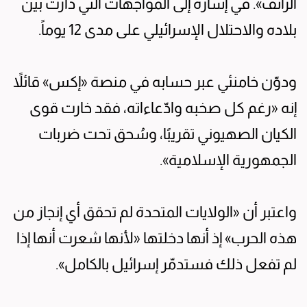
الزائف». في إشارة إلى المواجهات التي دارت بين
بلاده والاحتلال الإسرائيلي على مدى 12 يوماً.
ودوّن خامنئي عبر حسابه في منصة «إكس» قائلاً
إنه «رغم كل صخبه وادّعاءاته، فقد خارت قوى
الكيان الصهيوني تقريبًا، وسُحق تحت ضربات
الجمهورية الإسلامية».
واعتبر أن «الولايات المتحدة لم تحقق أي إنجاز من
هذه الحرب» إذ أنها دخلتها «لأنها شعرت أنها إذا
لم تفعل ذلك فستدمّر إسرائيل بالكامل».