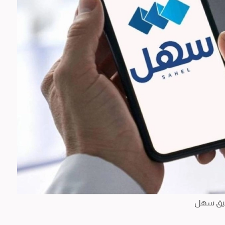
يق سهل