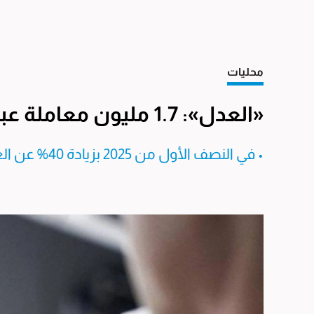
محليات
«العدل»: 1.7 مليون معاملة عبر «سهل»
• في النصف الأول من 2025 بزيادة 40% عن العام الماضي