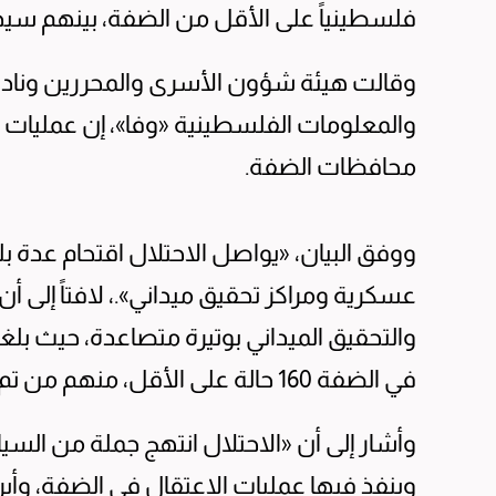
فلسطينياً على الأقل من الضفة، بينهم سيد
وقالت هيئة شؤون الأسرى والمحررين ونادي ا
والمعلومات الفلسطينية «وفا»، إن عمليات ال
محافظات الضفة.
ووفق البيان، «يواصل الاحتلال اقتحام عدة 
عسكرية ومراكز تحقيق ميداني».، لافتاً إلى أ
والتحقيق الميداني بوتيرة متصاعدة، حيث بل
في الضفة 160 حالة على الأقل، منهم من تم الإفراج عنهم لاحقاً».
وأشار إلى أن «الاحتلال انتهج جملة من الس
وينفذ فيها عمليات الاعتقال في الضفة، وأبر