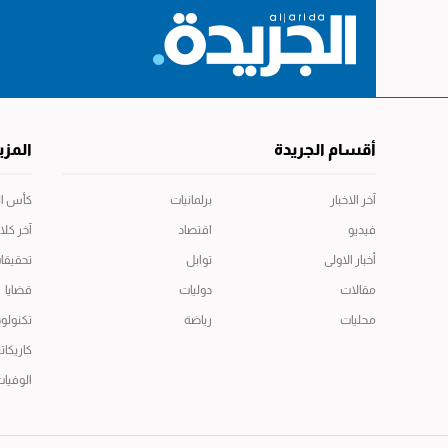
أقسام الجريدة
المزي
آخر الاخبار
برلمانيات
كأس العال
فيديو
اقتصاد
آخر كلا
أخبار الاولى
توابل
تحقيقا
مقالات
دوليات
قضايا
محليات
رياضة
تكنولوج
كاريكاتي
الوفيا