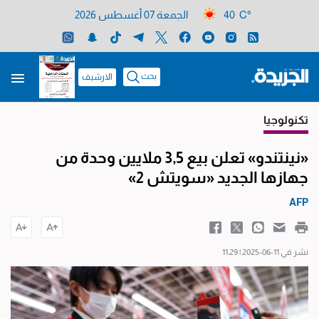
40 C°
الجمعة 07 أغسطس 2026
بحث
الارشيف
تكنولوجيا
«نينتندو» تعلن بيع 3,5 ملايين وحدة من
جهازها الجديد «سويتش 2»
AFP
نشر في 11-06-2025 | 11:29