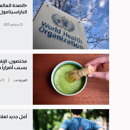
«الصحة العالمي
الباراسيتامول
23 سبتمبر 2025
مختصون: الإفر
يسبب أضراراًَ 
العربية نت
5 أغسطس 2025
أمل جديد لعلا