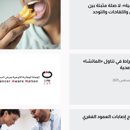
ة»: لا صلة مثبتة بين
 واللقاحات والتوحد
اط في تناول «الماتشا»
صحية
ج إصابات العمود الفقري