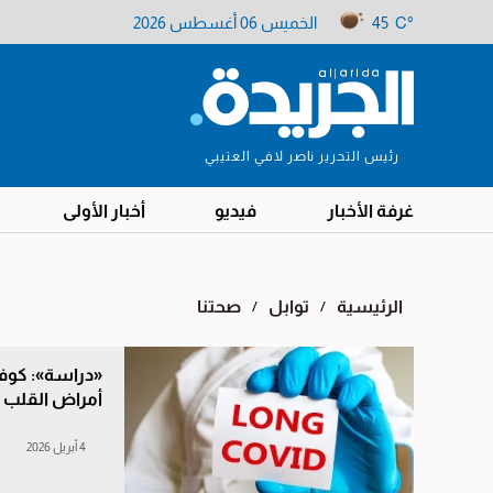
45 C°
الخميس 06 أغسطس 2026
رئيس التحرير ناصر لافي العتيبي
غرفة الأخبار
فيديو
أخبار الأولى
اﻟﺮﺋﻴﺴﻴﺔ
/
توابل
/
صحتنا
«دراسة»: كوف
أمراض القلب
4 أبريل 2026