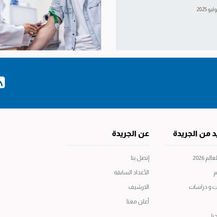
د من الجريدة
عن الجريدة
م 2026
إتصل بنا
م
الأعداد السابقة
ت و دراسات
الارشيف
أعلن معنا
يا