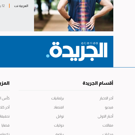
العربية نت
12 يوليو 2025
أقسام الجريدة
المزي
آخر الاخبار
برلمانيات
كأس العال
فيديو
اقتصاد
آخر كلا
أخبار الاولى
توابل
تحقيقا
مقالات
دوليات
قضايا
محليات
رياضة
تكنولوج