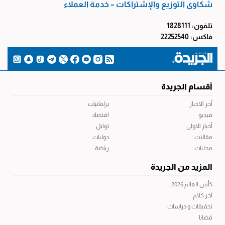
شكاوى التوزيع والإشتراكات – خدمة العملاء
تلفون: 1828111
فاكس: 22252540
أقسام الجريدة
آخر الاخبار
برلمانيات
فيديو
اقتصاد
أخبار الاولى
توابل
مقالات
دوليات
محليات
رياضة
المزيد من الجريدة
كأس العالم 2026
آخر كلام
تحقيقات و دراسات
قضايا