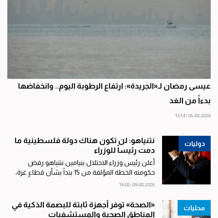
عيسى رمضان لـ«الجريدة»: ارتفاع الرطوبة اليوم.. وانخفاضها
بدءاً من الغد
05-08-2026 | 13:54
نتنياهو: لن تكون هناك دولة فلسطينية ما
دوليات
دمت رئيساً للوزراء
أعلن رئيس وزراء الاحتلال بنيامين نتنياهو رفض
حكومته الخطة المؤلفة من 15 بنداً بشأن قطاع غزة،
مؤكداً أن قواته لن تنسحب من القطاع ما لم يتم نزع
09-08-2026 | 14:08
سلاح حركة حماس بالكامل. وقال نتنياهو إن هناك
أفكاراً ضمن الخطة الأمريكية تراها حكومته مقبولة،
«الصحة» توفر أجهزة ثابتة للبصمة الذكية في
محليات
في حين ترفض أفكاراً أخرى، مشدداً على أنه «لن
المناطق الصحية والمستشفيات