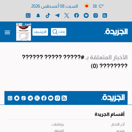
38 C°
السبت 08 أغسطس 2026
بحث
الارشيف
الأخبار المتعلقة بـ
#????? ????? ??????
(0)
????????
أقسام الجريدة
آخر الاخبار
برلمانيات
فيديو
اقتصاد