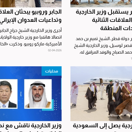
 يستقبل وزير الخارجية
الجابر وروبيو يبحثان العلا
لعلاقات الثنائية
وتداعيات العدوان الإيراني
ت المنطقة
‏أجرى وزير الخارجية الشيخ جراح الجابر،
اتصالا هاتفيا مع وزير خارجية الولايا
 دولة قطر، الشيخ تميم بن حمد
الأميركية ماركو روبيو. وذكرت «الخارج
 قصر لوسيل، وزير الخارجية الشيخ
02-04-2026
أحمد الصباح والوفد المرافق له،
محليات
ارجية يصل إلى السعودية
وزير الخارجية ناقش مع ن