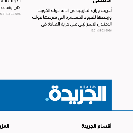
الكويت الشد
كان يهدف إل
أعربت وزارة الخارجية عن إدانة دولة الكويت
31-03-2026 | 09:31
ورفضها للقيود المستمرة التي تفرضها قوات
الاحتلال الإسرائيلي على حرية العبادة في
القدس...
31-03-2026 | 18:01
أقسام الجريدة
المزي