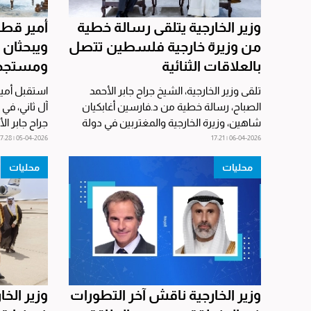
وزير الخارجية يتلقى رسالة خطية
أمير قطر
من وزيرة خارجية فلسطين تتصل
ويبحثان ا
بالعلاقات الثنائية
ومستجدا
تلقى وزير الخارجية، الشيخ جراح جابر الأحمد
استقبل أمير
الصباح، رسالة خطية من د.فارسين أغابكيان
آل ثاني، في
شاهين، وزيرة الخارجية والمغتربين في دولة
جراح جابر ال
فلسطين،...
بمناسبة...
05-04-2026 | 17:28
06-04-2026 | 17:21
محليات
محليات
وزير الخارجية ناقش آخر التطورات
وزير الخ