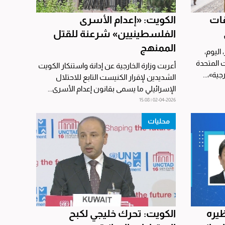
قات
الكويت: «إعدام الأسرى
الفلسطينيين» شرعنة للقتل
الممنهج
 اليوم،
ت المتحدة
أعربت وزارة الخارجية عن إدانة واستنكار الكويت
ية»،...
الشديدين لإقرار الكنيست التابع للاحتلال
الإسرائيلي ما يسمى بقانون إعدام الأسرى...
02-04-2026 | 15:08
محليات
ظيره
الكويت: تحرك خليجي لكبح