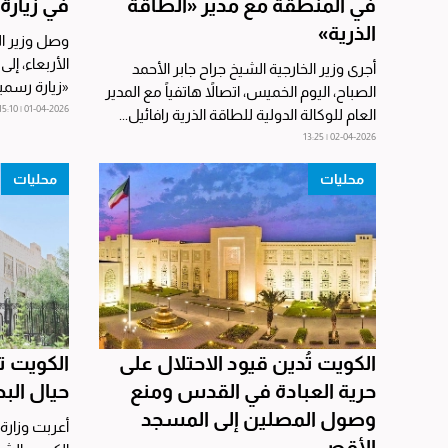
في المنطقة مع مدير «الطاقة
في زيارة
الذرية»
وصل وزير الخ
الأربعاء، إل
أجرى وزير الخارجية الشيخ جراح جابر الأحمد
«زيارة رسمي
الصباح، اليوم الخميس، اتصالاً هاتفياً مع المدير
الخارجية...
01-04-2026 | 15:10
العام للوكالة الدولية للطاقة الذرية رافائيل...
02-04-2026 | 13:25
محليات
محليات
الكويت تُدين قيود الاحتلال على
الكويت ت
حرية العبادة في القدس ومنع
حيال الب
وصول المصلين إلى المسجد
أعربت وزارة 
الأقصى