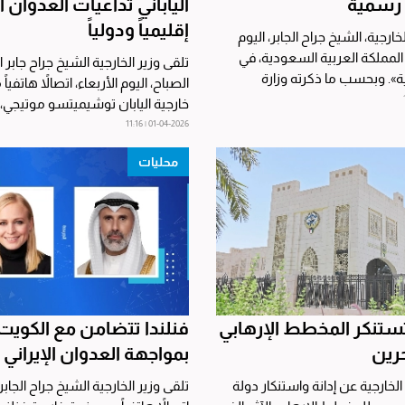
 رسمية
الياباني تداعيات العدوان ال
إقليمياً ودولياً
ارجية، الشيخ جراح الجابر، اليوم
ى المملكة العربية السعودية، في
تلقى وزير الخارجية الشيخ جراح جابر ا
ة». وبحسب ما ذكرته وزارة
الصباح، اليوم الأربعاء، اتصالاً هاتفياً
خارجية اليابان توشيميتسو موتيجي،
خلال...
01-04-2026 | 11:16
محليات
ستنكر المخطط الإرهابي
فنلندا تتضامن مع الكويت
حرين
بمواجهة العدوان الإيراني
الخارجية عن إدانة واستنكار دولة
تلقى وزير الخارجية الشيخ جراح الجابر،