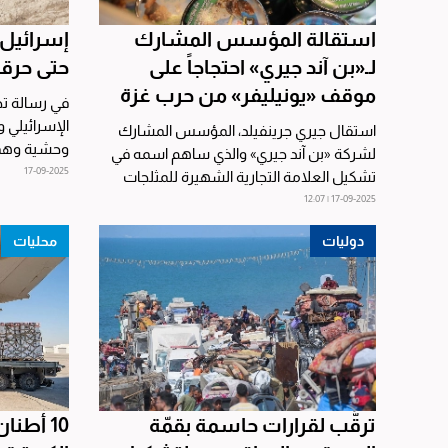
استقالة المؤسس المشارك
إسرائيل 
لـ«بن آند جيري» احتجاجاً على
حتى حرق
موقف «يونيليفر» من حرب غزة
في رسالة تحد
الإسرائيلي 
استقال جيري جرينفيلد، المؤسس المشارك
وحشية وهمج
لشركة «بن آند جيري» والذي ساهم اسمه في
المكتظة بمئ
17-09-2025
تشكيل العلامة التجارية الشهيرة للمثلجات
(الآيس كريم)، إثر...
17-09-2025 | 12:07
دوليات
محليات
ترقُّب لقرارات حاسمة بقمّة
10 أطن