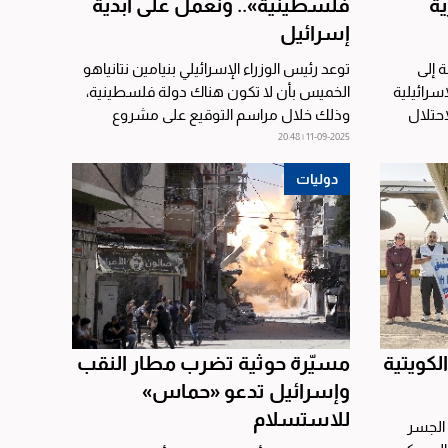
ية
فلسطينية».. ونعمل على أبدية
إسرائيل
ة إلى
توعد رئيس الوزراء الإسرائيلي بنيامين نتانياهو
سرائيلية
الخميس بأن لا تكون هناك دولة فلسطينية،
احتلال
وذلك خلال مراسم التوقيع على مشروع
استيطاني كبير في...
11-09-2025 | 20:48
دوليات
لكويتية
مسيّرة حوثية تضرب مطار النقب
وإسرائيل تدعو «حماس»
للاستسلام
 الجسر