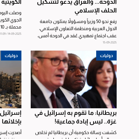
الدوحة... والعراق يدعو لتشكيل
الكويتية 
الحلف الإسلامي
وصلت اليوم ا
الجوي الكوي
رفع نحو 50 وزيراً ومسؤولاً يمثلون جامعة
م
الدول العربية ومنظمة التعاون الإسلامي،
ضمن...
14-09-2025 | 11:09
عقب اجتماع تمهيدي عُقد في الدوحة أمس،
مشروع البيان...
15-09-2025
دوليات
دوليات
بريطانيا: ما تقوم به إسرائيل في
إسرائيل 
غزة.. ليس إبادة جماعية!
بإخلائها
كشفت رسالة حكومية أن بريطانيا لم تخلص
أصدرت إسرائي