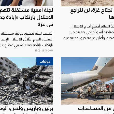
تجتاح غزة: لن نتراجع
لجنة أممية مستقلة تتهم
ها
الاحتلال بارتكاب «إبادة ج
في غزة
ٍّ للعالم أجمع، أخرج الاحتلال
وقيادته أسوأ ما في جعبته من
اتهمت لجنة تحقيق دولية مستقلة ت
ية، وأعلن عزمه حرق مدينة غزة
المتحدة اليوم الثلاثاء الاحتلال الإسرا
ات...
بارتكاب «إبادة جماعية» في قطاع غزة
الحرب...
16-09-2025 | 13:03
دوليات
ان من المساعدات
برلين وباريس ولندن: الو