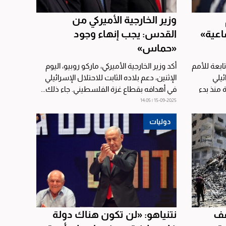
وزير الخارجية الأميركي من
ماعية»
القدس: يجب إنهاء وجود
«حماس»
ابعة للأمم
أكد وزير الخارجية الأميركي، ماركو روبيو، اليوم
ئيلي
الإثنين، دعم بلاده الثابت للاحتلال الإسرائيلي
 منذ بدء
في أهدافه بقطاع غزة الفلسطيني. جاء ذلك...
15-09-2025 | 14:05
دوليات
قف
نتنياهو: «لن تكون هناك دولة