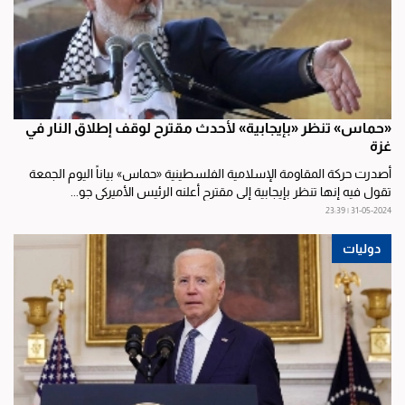
«حماس» تنظر «بإيجابية» لأحدث مقترح لوقف إطلاق النار في
غزة
أصدرت حركة المقاومة الإسلامية الفلسطينية «حماس» بياناً اليوم الجمعة
تقول فيه إنها تنظر بإيجابية إلى مقترح أعلنه الرئيس الأميركي جو...
31-05-2024 | 23:39
دوليات