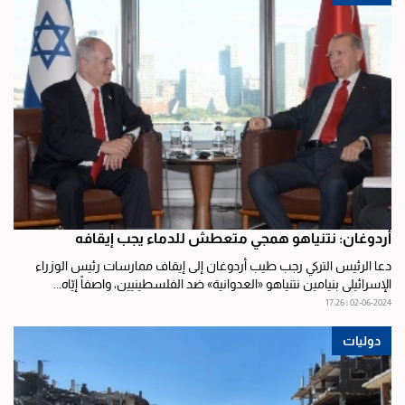
أردوغان: نتنياهو همجي متعطش للدماء يجب إيقافه
دعا الرئيس التركي رجب طيب أردوغان إلى إيقاف ممارسات رئيس الوزراء
الإسرائيلي بنيامين نتنياهو «العدوانية» ضد الفلسطينيين، واصفاً إيّاه...
02-06-2024 | 17:26
دوليات