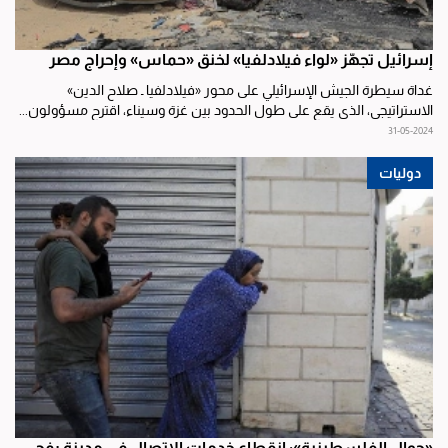
إسرائيل تجهّز «لواء فيلادلفيا» لخنق «حماس» وإحراج مصر
غداة سيطرة الجيش الإسرائيلي على محور «فيلادلفيا ـ صلاح الدين»
الاستراتيجي، الذي يقع على طول الحدود بين غزة وسيناء، اقترح مسؤولون...
31-05-2024
دوليات
«جوال الفلسطينية»: انقطاع خدمات الاتصال في مدينة رفح