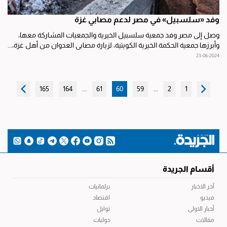
وفد «سلسبيل» في مصر لدعم مصابي غزة
وصل إلى مصر وفد جمعية سلسبيل الخيرية والجمعيات المشاركة معها،
وأبرزها جمعية الحكمة الخيرية الكويتية، لزيارة مصابي العدوان من أهل غزة،...
23-06-2024
165
164
...
61
60
59
...
2
1
أقسام الجريدة
آخر الاخبار
برلمانيات
فيديو
اقتصاد
أخبار الاولى
توابل
مقالات
دوليات