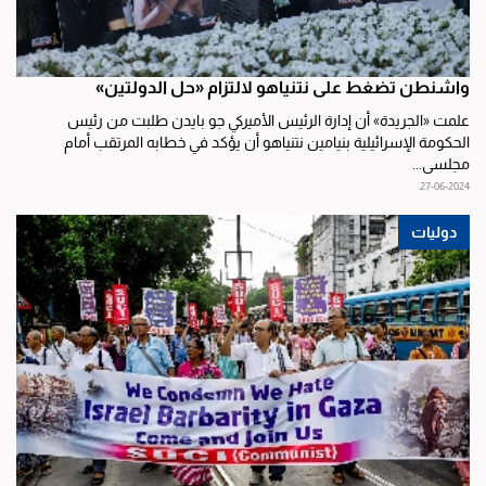
واشنطن تضغط على نتنياهو لالتزام «حل الدولتين»
علمت «الجريدة» أن إدارة الرئيس الأميركي جو بايدن طلبت من رئيس
الحكومة الإسرائيلية بنيامين نتنياهو أن يؤكد في خطابه المرتقب أمام
مجلسي...
27-06-2024
دوليات