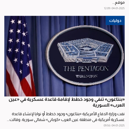
موقع...
04-01-2025 | 12:09
دوليات
«بنتاغون» تنفي وجود خطط لإقامة قاعدة عسكرية في «عين
العرب» السورية
نفت وزارة الدفاع الأمريكية «بنتاغون» وجود خطط أو نوايا لإنشاء قاعدة
عسكرية أمريكية في منطقة عين العرب «كوباني» شمالي سورية. وقالت...
04-01-2025 | 09:56