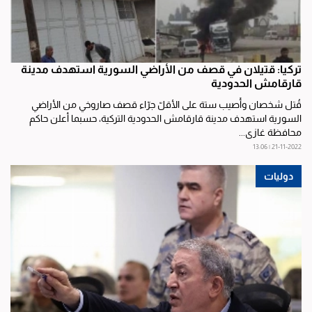
تركيا: قتيلان في قصف من الأراضي السورية استهدف مدينة
قارقامش الحدودية
قُتل شخصان وأُصيب ستة على الأقلّ جرّاء قصف صاروخي من الأراضي
السورية استهدف مدينة قارقامش الحدودية التركية، حسبما أعلن حاكم
محافظة غازي...
21-11-2022 | 13:06
دوليات