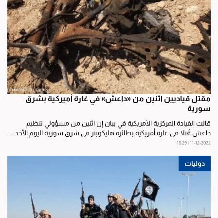
مقتل قياديين اثنين من «داعش» في غارة أميركية بشرق
سورية
قالت القيادة المركزية الأمريكية في بيان إن اثنين من مسؤولي تنظيم
داعش قُتلا في غارة أمريكية بطائرة هليكوبتر في شرق سورية اليوم الأحد. ...
11-12-2022 | 18:29
دوليات