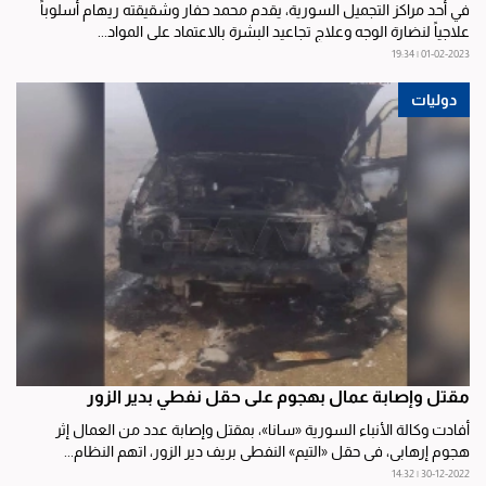
في أحد مراكز التجميل السورية، يقدم محمد حفار وشقيقته ريهام أسلوباً
علاجياً لنضارة الوجه وعلاج تجاعيد البشرة بالاعتماد على المواد...
01-02-2023 | 19:34
دوليات
مقتل وإصابة عمال بهجوم على حقل نفطي بدير الزور
أفادت وكالة الأنباء السورية «سانا»، بمقتل وإصابة عدد من العمال إثر
هجوم إرهابي، في حقل «التيم» النفطي بريف دير الزور، اتهم النظام...
30-12-2022 | 14:32