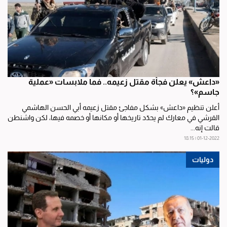
«داعش» يعلن فجأة مقتل زعيمه.. فما ملابسات «عملية
جاسم»؟
أعلن تنظيم «داعش» بشكل مفاجئ مقتل زعيمه أبي الحسن الهاشمي
القرشي في معارك لم يحدّد تاريخها أو مكانها أو خصمه فيها، لكن واشنطن
قالت إنه...
01-12-2022 | 18:15
دوليات