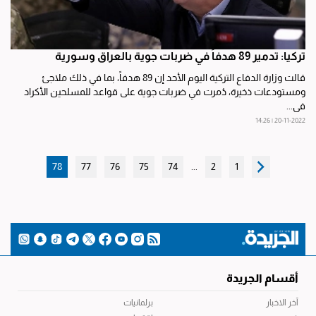
تركيا: تدمير 89 هدفاً في ضربات جوية بالعراق وسورية
قالت وزارة الدفاع التركية اليوم الأحد إن 89 هدفاً، بما في ذلك ملاجئ
ومستودعات ذخيرة، دُمرت في ضربات جوية على قواعد للمسلحين الأكراد
في...
20-11-2022 | 14:26
78
77
76
75
74
...
2
1
أقسام الجريدة
آخر الاخبار
برلمانيات