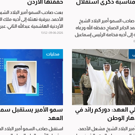
بمناسبة ذكرى استقلال
حققتها الأردن
بعث صاحب السمو أمير البلاد الش
الأحمد، ببرقية تهنئة إلى أخيه ملك ا
احب السمو أمير البلاد الشيخ
الأردنية الهاشمية عبدالله الثاني، عبر
 الجابر الصباح حفظه الله ورعاه
سموه عن بالغ...
09-06-2026 | 13:52
ة إلى أخيه فخامة الرئيس إسماعيل
ى
محليات
لي العهد: دوركم رائد في
سمو الأمير يستقبل سمو
دهار الوطن
العهد
ر البلاد الشيخ مشعل الأحمد،
استقبل صاحب السمو أمير البلاد ال