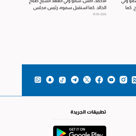
سمو ولي
الأحمد، أمس، سمو ولي العهد الشيخ صباح
. كما
الخالد. كما استقبل سموه، رئيس مجلس
الوزراء بالإنابة وزير...
18-05-2026
تطبيقات الجريدة