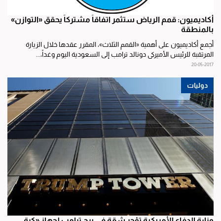
أكاديميون: قمم الرياض ستثمر اتفاقاً مشتركاً يحقق «التوازن»
بالمنطقة
أجمع أكاديميون على أهمية «القمم الثلاث»، المقرر عقدها خلال الزيارة
المرتقبة للرئيس الأميركي دونالد ترامب إلى السعودية اليوم وغداً،...
20-05-2017
دوليات
وزارة الدفاع الأمريكية تؤجر شقة في برج ترامب لجهاز «كرة