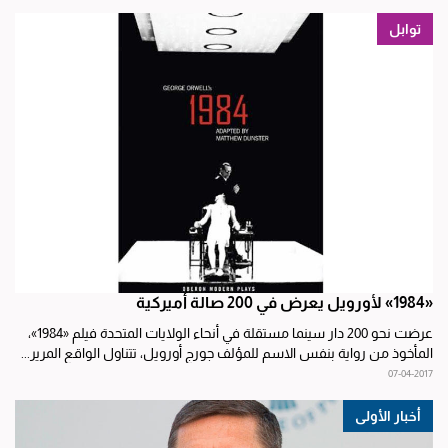
توابل
«1984» لأورويل يعرض في 200 صالة أميركية
عرضت نحو 200 دار سينما مستقلة في أنحاء الولايات المتحدة فيلم «1984»،
المأخوذ من رواية بنفس الاسم للمؤلف جورج أورويل، تتناول الواقع المرير...
07-04-2017
أخبار الأولى