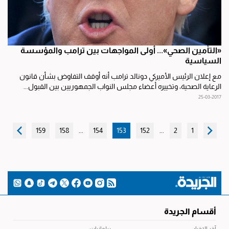
«التأمين الصحي»... أولى المواجهات بين ترامب والمؤسسة
السياسية
مع إعلان الرئيس الأميركي دونالد ترامب أنه أوقف التفاوض بشأن قانون
الرعاية الصحية، وتخييره أعضاء مجلس النواب الجمهوريين بين القبول...
25-03-2017
159
158
...
154
153
152
...
2
1
أقسام الجريدة
آخر الاخبار
برلمانيات