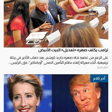
ترامب يكلف صهره «تعديل» البيت الأبيض
على الرغم من غضبه تجاه صهره جاريد كوشنر، بعد ذهاب الأخير في رحلة
ترفيهية، أثناء معركة إلغاء نظام التأمين الصحي "أوباماكير"، فإن الرئيس...
28-03-2017
أخر كلام