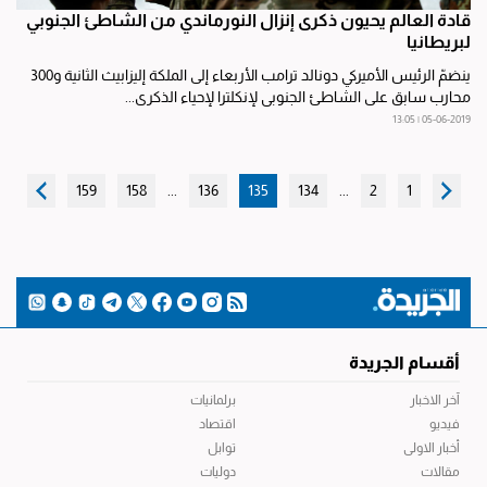
قادة العالم يحيون ذكرى إنزال النورماندي من الشاطئ الجنوبي
لبريطانيا
ينضمّ الرئيس الأميركي دونالد ترامب الأربعاء إلى الملكة إليزابيث الثانية و300
محارب سابق على الشاطئ الجنوبي لإنكلترا لإحياء الذكرى...
05-06-2019 | 13:05
159
158
...
136
135
134
...
2
1
أقسام الجريدة
آخر الاخبار
برلمانيات
فيديو
اقتصاد
أخبار الاولى
توابل
مقالات
دوليات