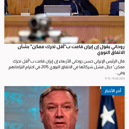
روحاني يقول إن إيران قامت ب"أقل تحرك ممكن" بشأن
الاتفاق النووي
قال الرئيس الإيراني حسن روحاني الأربعاء إن إيران قامت ب"أقل تحرك
ممكن" حيال فشل شركائها في الاتفاق النووي 2015 في احترام التزاماتهم.
وفي...
19-06-2019 | 17:15
آخر الأخبار