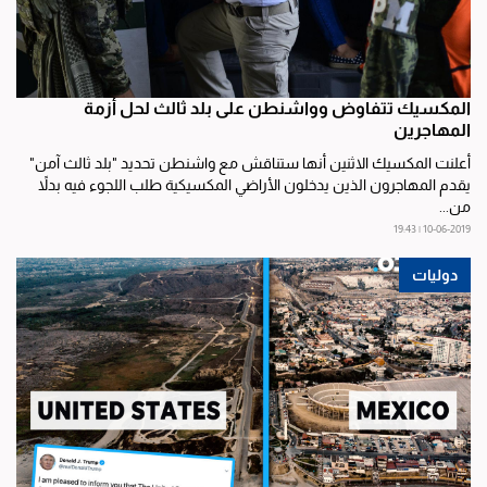
المكسيك تتفاوض وواشنطن على بلد ثالث لحل أزمة
المهاجرين
أعلنت المكسيك الاثنين أنها ستناقش مع واشنطن تحديد "بلد ثالث آمن"
يقدم المهاجرون الذين يدخلون الأراضي المكسيكية طلب اللجوء فيه بدلاً
من...
10-06-2019 | 19:43
دوليات