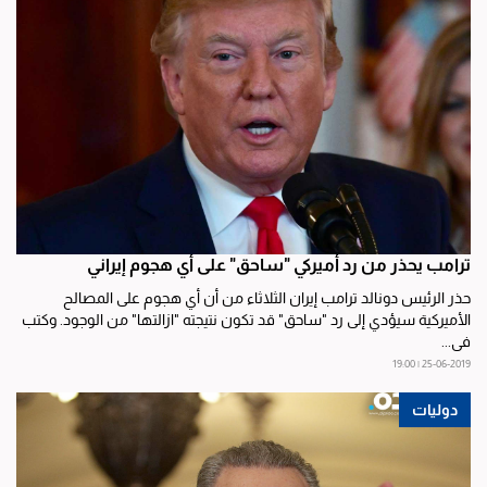
ترامب يحذر من رد أميركي "ساحق" على أي هجوم إيراني
حذر الرئيس دونالد ترامب إيران الثلاثاء من أن أي هجوم على المصالح
الأميركية سيؤدي إلى رد "ساحق" قد تكون نتيجته "ازالتها" من الوجود. وكتب
في...
25-06-2019 | 19:00
دوليات