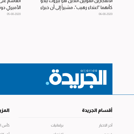
الانفجارين القويين اللذين هزا بيروت يبدو
الغاشم على
كأنهما "اعتداء رهيب"، مشيراً إلى أن خبراء
الأميركي دو
عسكريين أميركيين...
«أكسيوس»..
05-08-2020
06-08-2020
أقسام الجريدة
المزي
آخر الاخبار
برلمانيات
كأس العال