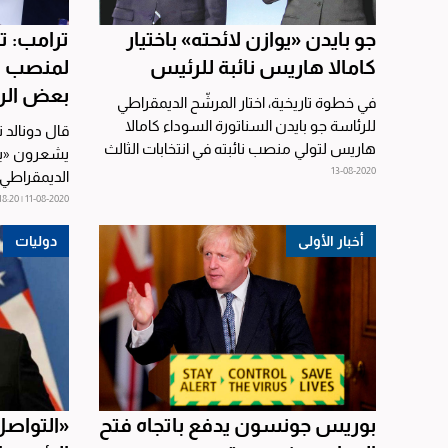
جو بايدن «يوازن لائحته» باختيار
ترامب: ت
كامالا هاريس نائبة للرئيس
لمنصب ن
بعض الرج
في خطوة تاريخية، اختار المرشّح الديمقراطي
للرئاسة جو بايدن السناتورة السوداء كامالا
قال دونالد ت
هاريس لتولي منصب نائبته في انتخابات الثالث
يشعرون «با
من...
13-08-2020
الديمقراطي 
الرئيس في...
11-08-2020 | 18:20
أخبار الأولى
دوليات
بوريس جونسون يدفع باتجاه فتح
«التواصل