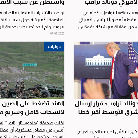
لأميركي دونالد ترامب
واشنطن عن سبب الانفج
«فيسبوك» للتواصل الاجتماعي
تواصت الاشارات المتضاربة الصادرة
ى مقطعاً مصوراً للرئيس الأميركي
العاصمة الأميركية حول سبب الانفج
مب، من مقابلة مع شبكة «فوكس
بيروت. ولم تبدد تصريحات جديدة لل
ظة،...
دونالد ترامب قال...
07-08-2020
دوليات
ونالد ترامب: قرار إرسال
الهند تضغط على الصين
شرق الأوسط أكبر خطأ
لانسحاب كامل وسريع من
نقلت صحيفة "هندوستان تايمز" الهن
أمس، عن مصادر عسكرية، أن ممثل
لذكرى الثلاثين لجريمة الغزو العراقي
الهندي يصرّون على الانسحاب الكام