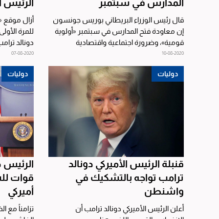
المدارس في سبتمبر
الرئيس ا
قال رئيس الوزراء البريطاني بوريس جونسون
أزال موقع 
إن معاودة فتح المدارس في سبتمبر «أولوية
للمرة الأول
قومية»، وضرورة اجتماعية واقتصادية
دونالد ترا
وأخلاقية، مشدداً على...
نيوز» المحاف
07-08-2020
10-08-2020
دوليات
دوليات
قنبلة الرئيس الأميركي دونالد
الرئيس د
ترامب تواجه بالتشكيك في
قوات لل
واشنطن
أميركي
أعلن الرئيس الأميركي دونالد ترامب أن
تزامناً مع ا