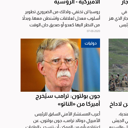
ار
الأميركية - الروسية
 في
روسيا لن تختفي، ولذلك من الضروري تطوير
ار الذي هز
أسلوب معدل لعلاقات واشنطن معها، وبدلاً
رئيس
من النظر اليها كعدو أو صديق حان الوقت
للنظر اليها كثالث...
07-08-2020
دوليات
جون بولتون: ترامب سيُخرج
 لاداخ
أميركا من «الناتو»
دية،
أعرب المستشار الأمني السابق للرئيس
ي الجيش
الأميركي دونالد ترامب، جون بولتون، عن
ل والسريع
اعتقاده بأنه من الممكن أن تنسحب الولايات