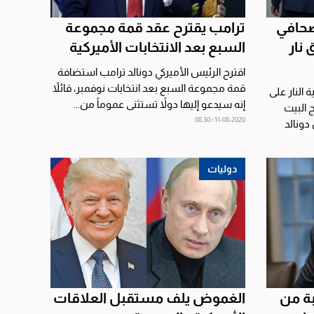
صحافي
ترامب يقترح عقد قمة مجموعة
 نار
السبع بعد الانتخابات الأميركية
اقترح الرئيس الأميركي دونالد ترامب استضافة
قمة مجموعة السبع بعد انتخابات نوفمبر، قائلاً
 النار على
إنه سيدعو إليها دولاً تستثنى عموماً من...
 البيت
11-08-2020 | 08:30
دونالد
دوليات
بة من
الغموض يلف مستقبل العلاقات