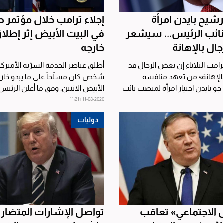
رشيح بايدن امرأة
إجلاء ترامب خلال مؤتمر 
ائب الرئيس... سيشعر
في البيت الأبيض إثر إطلاق
ال بالإهانة
خارجه
رامب الثلاثاء إن بعض الرجال قد
أطلق عناصر الخدمة السرّية الأميركية
لإهانة» من تعهد منافسه
شخص كان مسلّحاً على ما يبدو خارج
جو بايدن اختيار امرأة لمنصب نائب
الأبيض الاثنين، وفق ما أعلن الرئيس 
ترامب...
11-08-2020 | 11:21
دوليات
 الاجتماعي» تعاقب
تواصل الإشارات المتضار