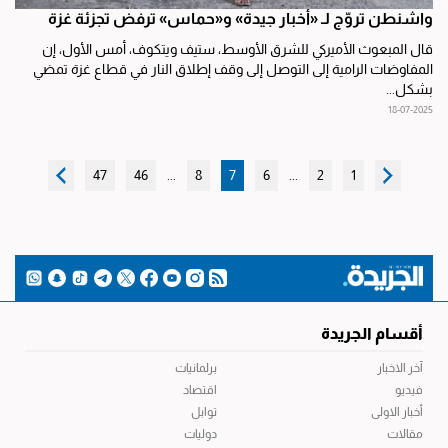
واشنطن تروّج لـ «أخبار جيدة» و«حماس» ترفض تجزئة غزة
قال المبعوث الأميركي للشرق الأوسط، ستيف ويتكوف، أمس الأول، إن
المفاوضات الرامية إلى التوصل إلى وقف إطلاق النار في قطاع غزة تمضي
بشكل...
18-07-2025
47
46
...
8
7
6
...
2
1
أقسام الجريدة
آخر الاخبار
برلمانيات
فيديو
اقتصاد
أخبار الاولى
توابل
مقالات
دوليات