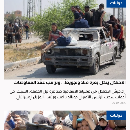
دوليات
الاحتلال ينكل بغزة قتلاً وتجويعاً... وترامب عقّد المفاوضات
زاد جيش الاحتلال من عملياته الانتقامية ضد غزة ليل الجمعة ـ السبت، في
أعقاب سحب الرئيس الأميركي دونالد ترامب ورئيس الوزراء الإسرائيلي...
27-07-2025
دوليات