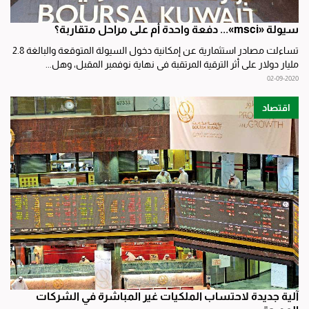
سيولة «msci»... دفعة واحدة أم على مراحل متقاربة؟
تساءلت مصادر استثمارية عن إمكانية دخول السيولة المتوقعة والبالغة 2.8
مليار دولار على أثر الترقية المرتقبة في نهاية نوفمبر المقبل، وهل...
02-09-2020
اقتصاد
آلية جديدة لاحتساب الملكيات غير المباشرة في الشركات