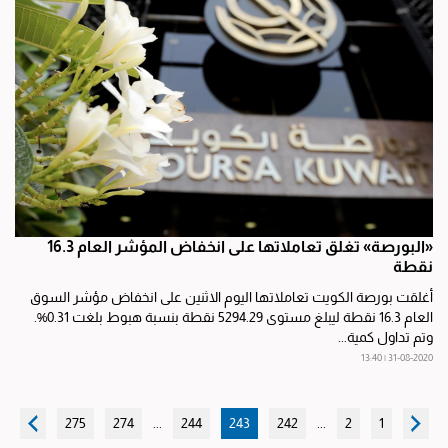
«البورصة» تغلق تعاملاتها على انخفاض المؤشر العام 16.3
نقطة
أغلقت بورصة الكويت تعاملاتها اليوم الاثنين على انخفاض مؤشر السوق
العام 16.3 نقطة ليبلغ مستوى 5294.29 نقطة بنسبة هبوط بلغت 0.31%.
وتم تداول كمية...
31-08-2020 | 13:40
275
274
...
244
243
242
...
2
1