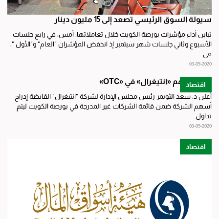
سيولة السوق الرئيسي تصعد إلى 15 مليون دينار
تباين أداء مؤشرات بورصة الكويت خلال تعاملاتها، أمس، في رابع جلسات
الأسبوع وثاني جلسات شهر سبتمبر إذ انخفض المؤشران "العام" و"الأول "،
في...
03-09-2020
إدراج أسهم «انتيغرال» في «OTC»
اقتصاد
أعلن د. سعد الثويمر رئيس مجلس الإدارة لشركة "انتيغرال" القابضة إدراج
أسهم الشركة ضمن قائمة الشركات غير المدرجة في بورصة الكويت ليتم
تداول...
03-09-2020
اقتصاد