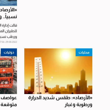
«الأرصا
نسبياً.. و«
قالت إدارة ال
للطيران الم
ورطب نسبياً
في...
29-08-2022 | 07:56
محليات
دوليات
«الأرصاد»: طقس شديد الحرارة
عواصف ر
ورطوبة وغبار
متوقعة في