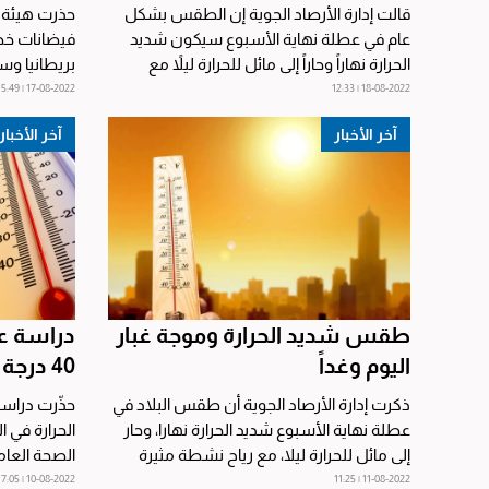
قالت إدارة الأرصاد الجوية إن الطقس بشكل
حذرت هيئة ا
عام في عطلة نهاية الأسبوع سيكون شديد
فيضانات خط
الحرارة نهاراً وحاراً إلى مائل للحرارة ليلاً مع
بريطانيا وس
رطوبة نسبية...
وذكرت وكالة ا
17-08-2022 | 15:49
18-08-2022 | 12:33
آخر الأخبار
آخر الأخبار
طقس شديد الحرارة وموجة غبار
دراسة عل
اليوم وغداً
40 درجة خلال 4 أشهر في العام
ذكرت إدارة الأرصاد الجوية أن طقس البلاد في
حذّرت دراسة
عطلة نهاية الأسبوع شديد الحرارة نهارا، وحار
الحرارة في 
إلى مائل للحرارة ليلا، مع رياح نشطة مثيرة
الصحة العامة
للغبار...
وذكرت...
10-08-2022 | 17:05
11-08-2022 | 11:25