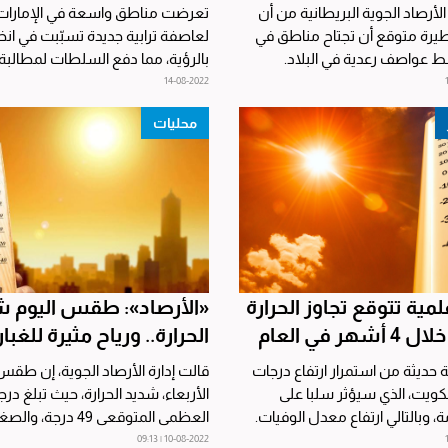
لأرصاد الجوية البريطانية من أن
تعرضت مناطق واسعة في الإمارات، 
يرة متوقع أن تجتاح مناطق في
لعاصفة ترابية جديدة تسبّبت في ان
ط عواصف رعدية في البلاد.
بالرؤية، مما دفع السلطات لمطالبة
لأنباء...
بتوخي الحذر...
14-08-2022
محليات
مية تتوقع تجاوز الحرارة
«الأرصاد»: طقس اليوم ش
الحرارة.. ورياح مثيرة للغبار
 حديثة من استمرار ارتفاع درجات
قالت إدارة الأرصاد الجوية، إن طقس
الكويت، الذي سيؤثر سلبا على
الأربعاء، شديد الحرارة، حيث تبلغ درجة
، وبالتالي ارتفاع معدل الوفيات.
درجة. وأشارت...
10-08-2022 | 09:13