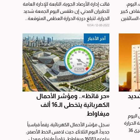
اليوم،
قالت إدارة الأرصاد الجوية، التابعة للإدارة العامة
خفاض كبير
للطيران المدني، إن طقس اليوم الجمعة شديد
 السائقين
الحرارة، لتبلغ درجة الحرارة العظمى المتوقعة...
12-08-2022 | 10:54
آخر الأخبار
ديد
«حر قائظ».. ومؤشر الأحمال
الكهربائية يتخطى الـ16 ألف
ميغاواط
 اليوم
 الحرارة
سجل مؤشر الأحمال الكهربائية، رقماً قياسياً
العظمى المتوقعى 49 درجة، والصغرى 36
جديداً، اليوم الثلاثاء، حيث لامس الخط الأصفر،
ببلوغه 16083 ميغاواط، تزامناً وارتفاع معدل