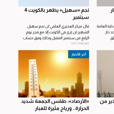
ر
نجم «سهيل» يظهر بالكويت 4
سبتمبر
إدارة العامة
قال مركز العجيري العلمي ان نجم سهيل
د حار
الشهير لن يُرى في الكويت إلا مع فجر يوم
طق
الرابع من سبتمبر المقبل وذلك وفق حساب
تقويم العجيري (التقويم...
21-08-2022 | 13:17
آخر الأخبار
ذير من
«الأرصاد»: طقس الجمعة شديد
الحرارة.. ورياح مثيرة للغبار