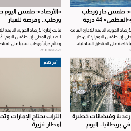
د»: طقس حار ورطب
«الأرصاد»: طقس اليوم حا
العظمى» 44 درجة
ورطب.. وفرصة للغبار
أرصاد الجوية، التابعة للإدارة العامة
قالت إدارة الأرصاد الجوية، التابعة لل
دني، إن طقس اليوم الإثنين، حار
للطيران المدني، إن طقس اليوم الأح
 خاصة على المناطق الساحلية،
وغائم جزئياً ورطب نسبياً على المنا
الساحلية،...
28-08-2022 | 09:14
أخر كلام
عدية وفيضانات خطيرة
التراب يجتاح الإمارات وتح
 بريطانيا.. اليوم
أمطار غزيرة