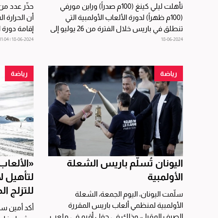
تأهلت ليلي كينغ (100م صدراً) وراين مورفي
حذّر عدد من
(100م ظهراً) لدورة الألعاب الأولمبية التي
أن الحرارة
تنطلق في باريس خلال الفترة من 26 يوليو إلى
إقامة دورة 
11 أغسطس المقبلين،...
الصيف وسط
18-06-2024 | 11:04
18-06-2024
رياضة
رياضة
اليونان تُسلّم باريس الشعلة
«الألعاب
الأولمبية
لتأهيل ل
للتزلج الحر
سلّمت اليونان، اليوم الجمعة، الشعلة
الأولمبية لمنظمي ألعاب باريس المقررة
أكد أمين سر
الصيف المقبل، وذلك في حفل أقيم في ملعب