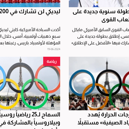
طولة سنوية جديدة على
ليديكي لن تشارك في 200م حرة
عاب القوى
عاب القوى السابق الأميركي مايكل
أكدت السباحة الأميركية كايتي ليديكي
س، إطلاق بطولة جديدة على
سبع ذهبيات أولمبية، أمس، خلال ا
ارك فيها «الأفضل على الإطلاق»
المؤهلة لأولمبياد باريس، رغبتها بع
المشاركة في...
19-06-2024
رياضة
جات الحرارة يُهدد
السماح لـ25 رياضياً روسياً
اد الصيفية» مستقبلاً
وبيلاروسياً بالمشاركة في