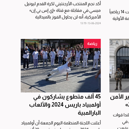
أكد نجم المنتخب الأرجنتيني لكرة القدم ليونيل
ميسي في مقابلة مع قناة «إي إس بي إن»
أدرجت اللجنة الأولمبية الدولية السبت 14 رياضياً
الأميركية، أنه لن يحاول الفوز بالميدالية
قائمة الأولية
الذهبية...
13-06-2024 | 13:19
رياضة
ر الأمن
45 ألف متطوع يشاركون في
أولمبياد باريس 2024 والألعاب
البارالمبية
ندا قوات
 في
‬أعلنت اللجنة المنظمة اليوم الجمعة أن أولمبياد
ا رفعت