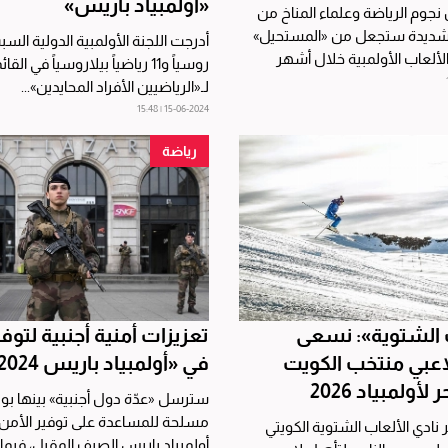
«أولمبياد باريس»
 نجوم الرياضة وعلماء المناخ من
 الشديدة ستجعل من «المستحيل»
الألعاب الأولمبية خلال أشهر
روسياً و11 رياضياً بيلاروسياً في ال
 مخاوف...
لـ«الرياضيين الأفراد المحايدين»...
15-06-2024 | 15:48
رياضة
 الشتوية»: نسعى
تعزيزات أمنية أجنبية لتوفي
اعبي منتخب الكويت
في «أولمبياد باريس 2024»
 لأولمبياد 2026
سترسل «عدّة دول أجنبية» بينها بول
مسلحة للمساعدة على توفير الأمن
 نادي الألعاب الشتوية الكويتي
أولمبياد باريس الصيف المقبل، فيم