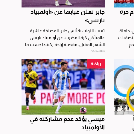
جابر تعلن غيابها عن «أولمبياد
باريس»
، حاملة
تغيب التونسية أنس جابر، المصنفة عاشرة
لتصفيات
عالمياً في كرة المضرب، عن أولمبياد باريس
دم
الشهر المقبل، مفضلة إراحة ركبتها حسب ما
أعلنت الاثنين....
18-06-2024
رياضة
ميسي يؤكد عدم مشاركته في
الأولمبياد