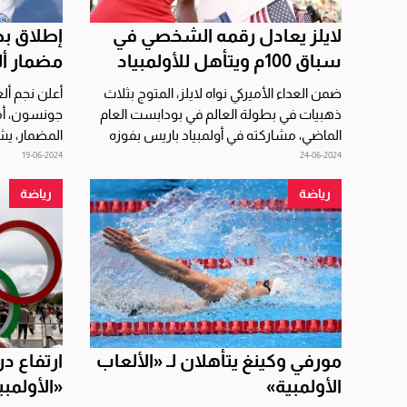
لايلز يعادل رقمه الشخصي في
إطلاق ب
سباق 100م ويتأهل للأولمبياد
مضمار أل
ضمن العداء الأميركي نواه لايلز، المتوج بثلاث
أعلن نجم أل
ذهبيات في بطولة العالم في بودابست العام
جونسون، أم
الماضي، مشاركته في أولمبياد باريس بفوزه
المضمار، يش
بسباق 100...
في 4 لقاءات...
19-06-2024
24-06-2024
رياضة
رياضة
مورفي وكينغ يتأهلان لـ «الألعاب
ارتفاع در
الأولمبية»
«الأولمبي