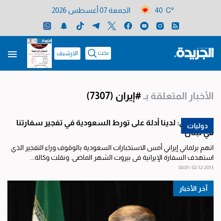
40 C°
الجمعة 07 أغسطس 2026
بحث
الارشيف
الأخبار المتعلقة بـ
#إيران
(7307)
نائب إيراني: لدينا أدلة على تورط السعودية في تفجير سفارتنا
دوليات
في لبنان
اتهم برلماني إيراني أمس الاستخبارات السعودية بالوقوف وراء التفجير الذي
استهدف السفارة الإيرانية في بيروت الشهر الماضي. ونقلت وكالة...
02-12-2013 | 00:01
آخر الأخبار