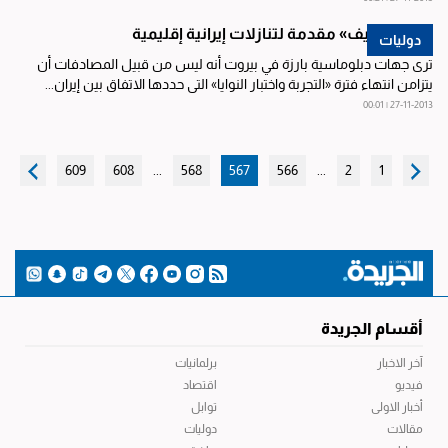
«اتفاق جنيف» مقدمة لتنازلات إيرانية إقليمية
دوليات
ترى جهات دبلوماسية بارزة في بيروت أنه ليس من قبيل المصادفات أن
يتزامن انتهاء فترة «التجربة واختبار النوايا» التي حددها الاتفاق بين إيران...
27-11-2013 | 00:01
609
608
...
568
567
566
...
2
1
أقسام الجريدة
آخر الاخبار
برلمانيات
فيديو
اقتصاد
أخبار الاولى
توابل
مقالات
دوليات