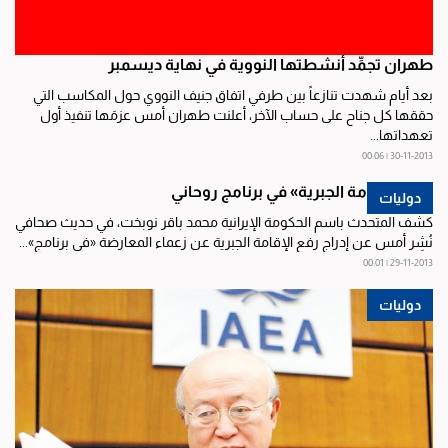
طهران تجمِّد أنشطتها النووية في نهاية ديسمبر
بعد أيام شهدت تنازعاً بين طرفي اتفاق جنيف النووي حول المكاسب التي
حققها كل جناح على حساب الآخر، أعلنت طهران أمس عزمَها تنفيذ أول
تعهداتها...
30-11-2013 | 00:06
رفع «الإقامة الجبرية» في برنامج روحاني
دوليات
كشف المتحدث باسم الحكومة الإيرانية محمد باقر نوبخت، في حديث صحافي
نُشِر أمس عن إدراج رفع الإقامة الجبرية عن زعماء المعارضة «في برنامج»...
29-11-2013 | 00:01
دوليات