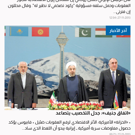
العقوبات وحمل سلفه مسؤولية "ركود تضخمي لا نظير له". وقال محللون
إن فترتي...
27-11-2013 | 12:54
آخر الأخبار
«اتفاق جنيف»: جدل التخصيب يتصاعد
• «الخزانة» الأميركية: الأثر الاقتصادي لرفع العقوبات ضئيل • فابيوس يؤكد
حصول مفاوضات سرية أميركية ــ إيرانية يبدو أن اللغط الذي ساد...
27-11-2013 | 00:21