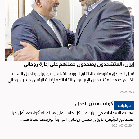
إيران: المتشددون يصعدون حملتهم على إدارة روحاني
قبيل انطلاق مفاوضات الاتفاق النووي الشامل بين إيران والدول الست
الكبرى، صعد المتشددون الإيرانيون انتقاداتهم لإدارة الرئيس حسن روحاني.
...
07-02-2014
«سلة المأكولات» تثير الجدل
دوليات
انهالت الانتقادات في إيران من كل جانب على «سلة المأكولات»، أول قرار
اقتصادي للرئيس الإيراني حسن روحاني، التي بدأ توزيعها مجانا هذا...
07-02-2014 | 00:01