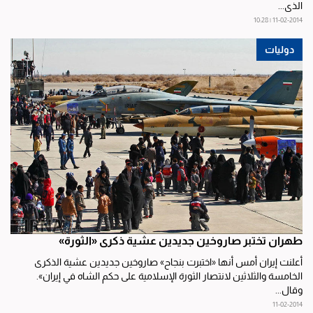
الذي...
11-02-2014 | 10:28
دوليات
طهران تختبر صاروخين جديدين عشية ذكرى «الثورة»
أعلنت إيران أمس أنها «اختبرت بنجاح» صاروخين جديدين عشية الذكرى
الخامسة والثلاثين لانتصار الثورة الإسلامية على حكم الشاه في إيران».
وقال...
11-02-2014