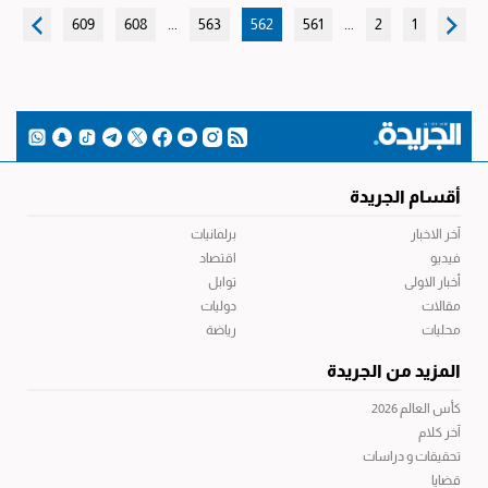
609
608
...
563
562
561
...
2
1
أقسام الجريدة
آخر الاخبار
برلمانيات
فيديو
اقتصاد
أخبار الاولى
توابل
مقالات
دوليات
محليات
رياضة
المزيد من الجريدة
كأس العالم 2026
آخر كلام
تحقيقات و دراسات
قضايا