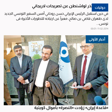
تونس تعتذر لواشنطن عن تصريحات لاريجاني
دوليات
في حين استقبل الرئيس الإيراني حسن روحاني أمس السفیر التونسي الجدید
لدى طهران قاضي بن صالح، معبراً عن ارتیاحه للتطورات الأخیرة فی
تونس،...
11-02-2014 | 00:01
أخبار الأولى
«قاعدة إيران» زوّدت «النصرة» بأموال كويتية