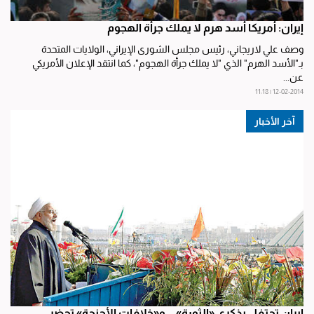
إيران: أمريكا أسد هرم لا يملك جرأة الهجوم
وصف علي لاريجاني، رئيس مجلس الشورى الإيراني، الولايات المتحدة
بـ"الأسد الهرم" الذي "لا يملك جرأة الهجوم"، كما انتقد الإعلان الأمريكي
عن...
12-02-2014 | 11:18
آخر الأخبار
إيران تحتفل بذكرى «الثورة»... و«خلافات الأجنحة» تحضر