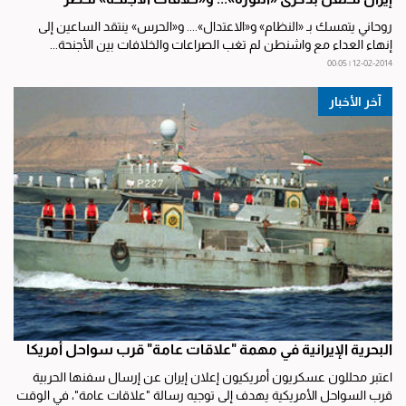
روحاني يتمسك بـ «النظام» و«الاعتدال».... و«الحرس» ينتقد الساعين إلى
إنهاء العداء مع واشنطن لم تغب الصراعات والخلافات بين الأجنحة...
12-02-2014 | 00:05
آخر الأخبار
البحرية الإيرانية في مهمة "علاقات عامة" قرب سواحل أمريكا
اعتبر محللون عسكريون أمريكيون إعلان إيران عن إرسال سفنها الحربية
قرب السواحل الأمريكية يهدف إلى توجيه رسالة "علاقات عامة"، في الوقت