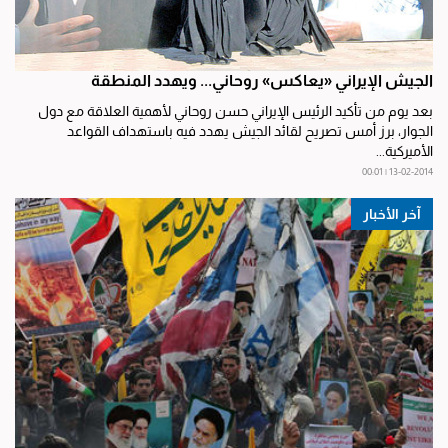
الجيش الإيراني «يعاكس» روحاني... ويهدد المنطقة
بعد يوم من تأكيد الرئيس الإيراني حسن روحاني لأهمية العلاقة مع دول
الجوار، برز أمس تصريح لقائد الجيش يهدد فيه باستهداف القواعد
الأميركية...
13-02-2014 | 00:01
آخر الأخبار