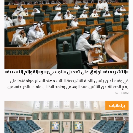
«التشريعية» توافق على تعديل «المسيء» و«القوائم النسبية»
في وقت أعلن رئيس اللجنة التشريعية النائب مهند الساير موافقتها على
رفع الحصانة عن النائبين عبيد الوسمي وحامد البذالي، علمت «الجريدة»، من...
07-11-2022
برلمانيات