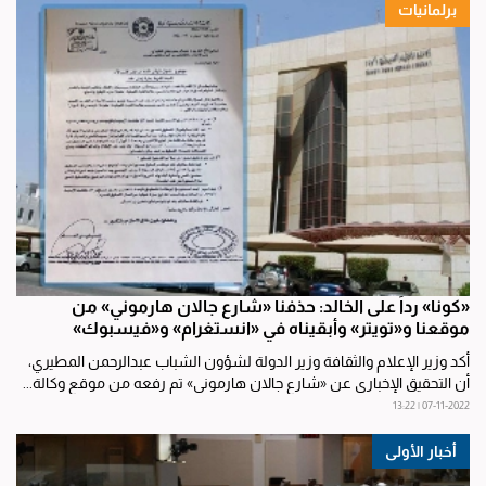
برلمانيات
«كونا» رداً على الخالد: حذفنا «شارع جالان هارموني» من
موقعنا و«تويتر» وأبقيناه في ‏«انستغرام» و«فيسبوك»
أكد وزير الإعلام والثقافة وزير الدولة لشؤون الشباب عبدالرحمن المطيري،
أن التحقيق الإخباري عن «شارع جالان هارموني» تم رفعه من موقع وكالة...
07-11-2022 | 13:22
أخبار الأولى