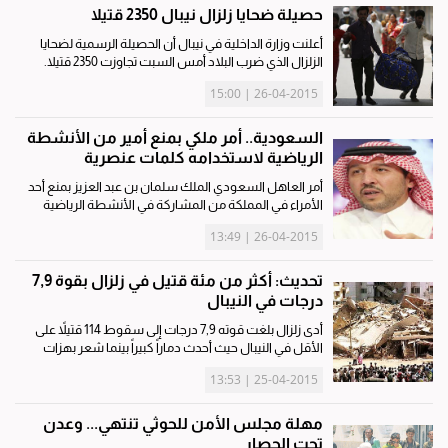
حصيلة ضحايا زلزال نيبال 2350 قتيلا
أعلنت وزارة الداخلية في نيبال أن الحصيلة الرسمية لضحايا
الزلزال الذي ضرب البلاد أمس السبت تجاوزت 2350 قتيلا.
وقال المتحدث باسم الوزارة ،لاكسمي داكال، إنه تأكدت
26-04-2015 | 15:00
وفاة إجمالي 2352 شخصا في أنحاء الدولة. يشار إلى أن
حصيلة...
السعودية.. أمر ملكي بمنع أمير من الأنشطة
الرياضية لاستخدامه كلمات عنصرية
أمر العاهل السعودي الملك سلمان بن عبد العزيز بمنع أحد
الأمراء في المملكة من المشاركة في الأنشطة الرياضية
بسبب استخدامه كلمات "عنصرية" في أحد البرامج على
26-04-2015 | 13:49
التليفزيون الرسمي السعودي. ونقلت صحيفة "سبق"
الإلكترونية...
تحديث: أكثر من مئة قتيل في زلزال بقوة 7,9
درجات في النيبال
أدى زلزال بلغت قوته 7,9 درجات إلى سقوط 114 قتيلاً على
الأقل في النيبال حيث أحدث دماراً كبيراً بينما شعر بهزات
عنيفة سكان مناطق في شمال الهند وبنغلادش. وقال
25-04-2015 | 13:53
المتحدث باسم وزارة الداخلية لاكشمي براساد داكال أنه
"في كاتماندو...
مهلة مجلس الأمن للحوثي تنتهي... وعدن
تحت الحصار