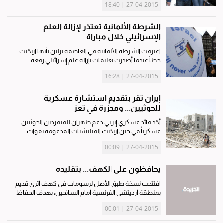
27-04-2015 | 18:40
وسائل الإعلام الإيطالية اليوم. وقال تايشوبول لشبكة
سكاي التليفزيونية...
الشرطة الألمانية تعتذر لإزالة العلم
الإسرائيلي خلال مباراة
اعترفت الشرطة الألمانية في العاصمة برلين بأنها ارتكبت
خطأ عندما أصدرت تعليمات بإزالة علم إسرائيلي رفعه
مشجعون قبل مباراة فريقي يونيون برلين وإنجولستادت
27-04-2015 | 16:28
أمس الأحد في دوري الدرجة الثانية الألماني. وقال كلاوس
كاندت...
إيران تقر بتقديم استشارة عسكرية
للحوثيين... ومجزرة في تعز
أكد قائد عسكري إيراني دعم طهران للمتمردين الحوثيين
عسكرياً في حين ارتكبت الميليشيات المدعومة بقوات
موالية للرئيس السابق علي صالح مجزرة بحق المدنيين في
27-04-2015 | 00:09
تعز، وبينما قصف التحالف العربي مواقع في صنعاء ومأرب
وعدن أمس، طالب...
يحافظون على الكهف... بتقليده
افتتحت نسخة طبق الأصل لرسومات في كهف أثري قديم
بمنطقة أرديتشي الفرنسية أمام السائحين، بهدف الحفاظ
على الكهف الأصلي. وتم إعداد مئات النسخ طبق الأصل
27-04-2015 | 00:01
لرسومات للحيوانات الموجودة في كهف يبعد 60 كيلومترا
شمال غرب أفينيون. ...