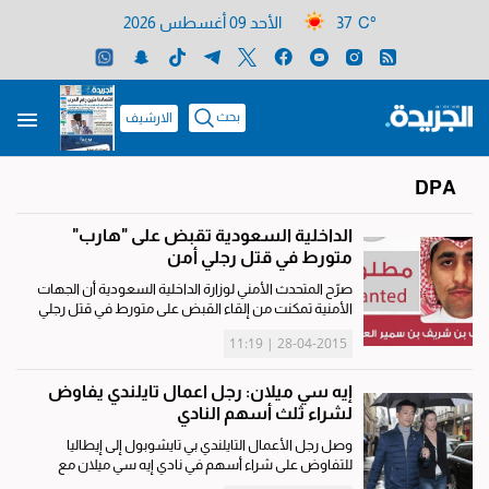
37 C°
الأحد 09 أغسطس 2026
بحث
الارشيف
DPA
الداخلية السعودية تقبض على "هارب"
متورط في قتل رجلي أمن
صرّح المتحدث الأمني لوزارة الداخلية السعودية أن الجهات
الأمنية تمكنت من إلقاء القبض على متورط في قتل رجلي
أمن في الرياض. وقال المتحدث في بيان نشرته وكالة الأنباء
28-04-2015 | 11:19
السعودية (واس) إن الجهات الأمنية تمكنت من إلقاء
القبض...
إيه سي ميلان: رجل اعمال تايلندي يفاوض
لشراء ثلث أسهم النادي
وصل رجل الأعمال التايلندي بي تايشوبول إلى إيطاليا
للتفاوض على شراء أسهم في نادي إيه سي ميلان مع
رئيس النادي الحالي سيلفيو بيرلسكوني، بحسب ما ذكرته