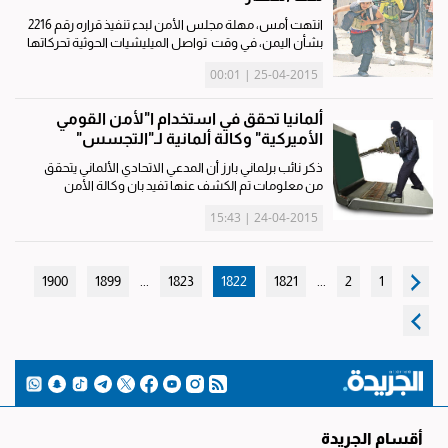
انتهت أمس، مهلة مجلس الأمن لبدء تنفيذ قراره رقم 2216
بشأن اليمن، في وقت تواصل الميليشيات الحوثية تحركاتها
العسكرية وترفض الانسحاب من المدن والمقرات
25-04-2015 | 00:01
الحكومية. وبينما شن التحالف العربي سلسلة غارات جديدة
على المتمردين،...
ألمانيا تحقق في استخدام ا"لأمن القومي
الأميركية" وكالة ألمانية لـ"التجسس"
ذكر نائب برلماني بارز أن المدعي الاتحادي الألماني يتحقق
من معلومات تم الكشف عنها تفيد بان وكالة الأمن
القومي الأميركية (ان اس ايه) ربما تكون استخدمت هيئة
24-04-2015 | 15:43
الاستخبارات الرئيسية الألمانية كدمية للتجسس على أسرار
الدفاع...
1900
1899
...
1823
1822
1821
...
2
1
أقسام الجريدة