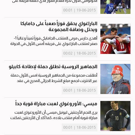
الكولومبي الأول لكرة القدم الفوز الذي حققه فريقه على
البرازيل مساء أمس الأول في ثاني جولات المجموعة الثالثة
19-06-2015 | 00:01
لبطولة كوبا أميركا إلى تمسك كولومبيا بالايمان الشديد
بقدراتها وأنها لم...
الباراغواي يحقق فوزاً صعباً على جامايكا
ويحتل وصافة المجموعة
أهدى حارس مرمى المنتخب الجامايكي فوزاً ثميناً وغالياً 1-
صفر لمنتخب الباراغواي على فريقه أمس الأول في الجولة
الثانية من مباريات المجموعة الثانية بالدور الأول لبطولة
18-06-2015 | 00:02
كأس أمم أميركا الجنوبية (كوبا أميركا) المقامة حالياً...
الجماهير الروسية تطلق حملة لإطاحة كابيلو
أطلقت مجموعة من الجماهير الروسية امس الأول حملة
عبر الانترنت لجمع مبلغ الشرط الجزائي المدرج في عقد
الإيطالي فابيو كابيلو المدير الفني لمنتخب روسيا لكرة القدم
18-06-2015 | 00:01
لإجباره على الرحيل. وتهدف الحملة التي تحمل اسم "فابيو
ارحل...
ميسي: الأوروغواي لعبت مباراة قوية جداً
يرى النجم الأرجنتيني ليونيل ميسي أن الأوروغواي لعبت
مباراة قوية أمام منتخب بلاده، كما أكد أن الأرجنتين تمكنت
من الرد على هذا الأسلوب الجاد لتفوز بهدف نظيف في
18-06-2015 | 00:01
المباراة التي جاءت في إطار منافسات الجولة الثانية من...