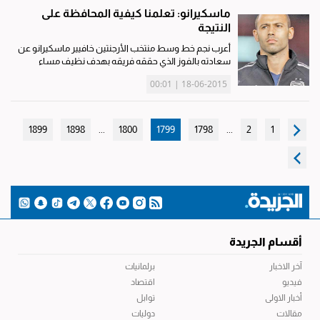
ماسكيرانو: تعلمنا كيفية المحافظة على
النتيجة
أعرب نجم خط وسط منتخب الأرجنتين خافيير ماسكيرانو عن
سعادته بالفوز الذي حققه فريقه بهدف نظيف مساء
أمس الأول على منتخب الأوروغواي في الجولة الثانية من
18-06-2015 | 00:01
مباريات المجموعة الثانية لبطولة كوبا أميركا 2015. وقال
ماسكيرانو في...
1899
1898
...
1800
1799
1798
...
2
1
أقسام الجريدة
آخر الاخبار
برلمانيات
فيديو
اقتصاد
أخبار الاولى
توابل
مقالات
دوليات