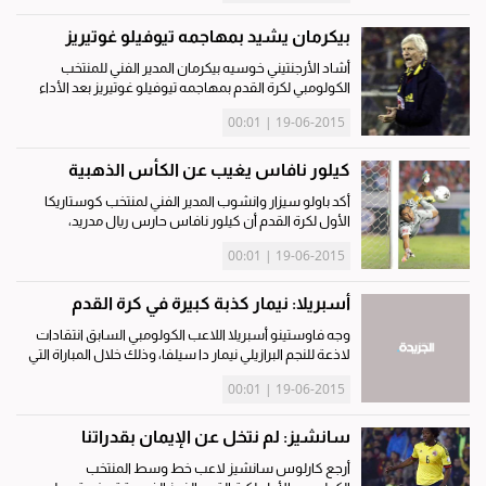
ابن مدرب الفريق...
بيكرمان يشيد بمهاجمه تيوفيلو غوتيريز
أشاد الأرجنتيني خوسيه بيكرمان المدير الفني للمنتخب
الكولومبي لكرة القدم بمهاجمه تيوفيلو غوتيريز بعد الأداء
الطيب الذي قدمه في المباراة التي فازت بها كولومبيا على
19-06-2015 | 00:01
المنتخب البرازيلي بهدف نظيف في إطار الجولة الثانية من...
كيلور نافاس يغيب عن الكأس الذهبية
أكد باولو سيزار وانشوب المدير الفني لمنتخب كوستاريكا
الأول لكرة القدم أن كيلور نافاس حارس ريال مدريد،
سيغيب بشكل مؤكد عن منافسات بطولة الكأس الذهبية
19-06-2015 | 00:01
المقبلة التي تنطلق في الولايات المتحدة الأميركية وكندا
الشهر القادم،...
أسبريلا: نيمار كذبة كبيرة في كرة القدم
وجه فاوستينو أسبريلا اللاعب الكولومبي السابق انتقادات
لاذعة للنجم البرازيلي نيمار دا سيلفا، وذلك خلال المباراة التي
جمعت بين البرازيل وكولومبيا أمس الأول في بطولة كوبا
19-06-2015 | 00:01
أميركا 2015 بتشيلي. وقال أسبريلا (45 عاما) عبر حسابه...
سانشيز: لم نتخل عن الإيمان بقدراتنا
أرجع كارلوس سانشيز لاعب خط وسط المنتخب