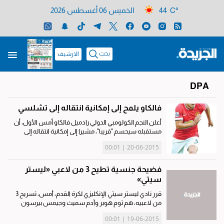
44 C°
الخميس 06 أغسطس 2026
بحث
الارشيف
DPA
فالكاو يلمح إلى إمكانية انتقاله إلى تشلسي
أعلن النجم الكولومبي الدولي رادميل فالكاو أمس الأول، أن
مستقبله سيحسم "قريبا"، مشيرا إلى إمكانية انتقاله إلى
صفوف تشلسي الإنكليزي في الموسم الجديد. وتأتي
20-06-2015 | 00:01
تلميحات فالكاو بانتقاله للفريق اللندني لتتماشى مع
التكهنات التي...
فضيحة جنسية تطيح 3 من لاعبي «ليستر
سيتي»
قرر نادي ليستر سيتي الإنكليزي لكرة القدم، أمس، تسريح 3
من لاعبيه، هم توم هوبر وآدم سميث وجيمس بيرسون
لتورطهم في تسجيل فيديو جنسي عنصري خلال رحلة
19-06-2015 | 00:01
خارجية للفريق. وأشار "ليستر"، في بيان له، إلى أن بيرسون