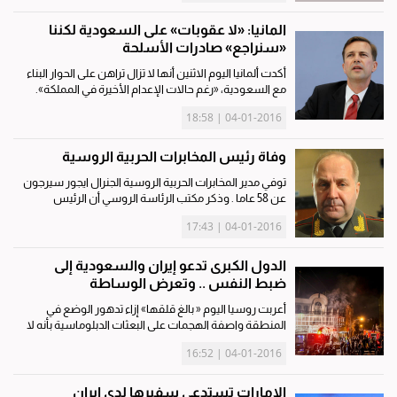
المانيا: «لا عقوبات» على السعودية لكننا
«سنراجع» صادرات الأسلحة
أكدت ألمانيا اليوم الاثنين أنها لا تزال تراهن على الحوار البناء
مع السعودية، «رغم حالات الإعدام الأخيرة في المملكة».
وأوضح المتحدث باسم الحكومة الألمانية شتيفان زايبرت
04-01-2016 | 18:58
اليوم الاثنين في برلين أن بلاده لا تفكر حاليا في...
وفاة رئيس المخابرات الحربية الروسية
توفي مدير المخابرات الحربية الروسية الجنرال ايجور سيرجون
عن 58 عاما . وذكر مكتب الرئاسة الروسي أن الرئيس
فلاديمير بوتين وجه خطاب عزاء لأسرة الجنرال واصفا إياه
04-01-2016 | 17:43
بأنه كان ضابطا أصيلا و "وطنيا حقيقيا". ولم يعلن عن سبب
وفاة...
الدول الكبرى تدعو إيران والسعودية إلى
ضبط النفس .. وتعرض الوساطة
أعربت روسيا اليوم « بالغ قلقها» إزاء تدهور الوضع في
المنطقة واصفة الهجمات على البعثات الدبلوماسية بأنه لا
يمكن أبدا اعتبارها وسيلة قانونية للاحتجاج، وبذلك بعد
04-01-2016 | 16:52
اقتحام السفارة السعودية في طهران احتجاجا على اعدام
الرياض...
الإمارات تستدعي سفيرها لدى إيران