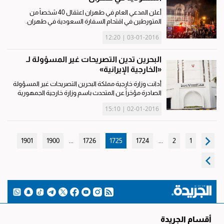
أعلن المدعي العام في طهران اعتقال 40 شخصاً من
المتورطين في اقتحام السفارة السعودية في طهران.
ونقلت وكالة أنباء الجمهورية الإسلامية الإيرانية (إرنا) عن
03-01-2016 | 12:20
عباس جعفري دولت آبادي مدعي المحاكم العامة والثورية
في طهران القول،...
البحرين تدين التصريحات غير المسؤولة لـ
«الخارجية الإيرانية»
أدانت وزارة خارجية مملكة البحرين التصريحات غير المسؤولة
الصادرة مؤخراً عن المتحدث باسم وزارة خارجية الجمهورية
الإسلامية الايرانية، والتي تُعد استمراراً للتدخلات الإيرانية
02-01-2016 | 15:10
السافرة والمرفوضة في الشأن الداخلي لمملكة...
1901
1900
...
1726
1725
1724
...
2
1
أقسام الجريدة