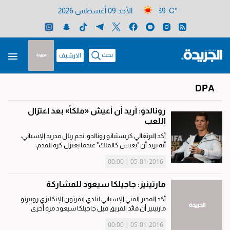
39 C°
الأحد 09 أغسطس 2026
بحث
الارشيف
DPA
رونالدو: أريد أن أعيش «ملكاً» بعد اعتزال
اللعب
أكد البرتغالي كريستيانو رونالدو، نجم ريال مدريد الإسباني،
أنه يريد أن "يعيش كالملك" عندما يعتزل كرة القدم،
ويستمتع بحياته بعيدا عنها. وأوضح اللاعب، في مقابلة
05-01-2016 | 00:00
نشرتها صحيفة "إل موندو" الإسبانية امس الاول، "تكوين
المستقبل...
مارتينيز: جاجيلكا سيعود للمشاركة
أكد المدير الفني الإسباني لنادي ايفرتون الإنكليزي روبيرتو
مارتينيز أن قائد الفريق فيل جاجيلكا سيعود مرة أخرى
للمشاركة في المباريات، بعد غيابه شهرين بسبب الإصابة.
05-01-2016 | 00:00
ولم يشارك جاجيلكا في المباريات منذ أواخر أكتوبر...