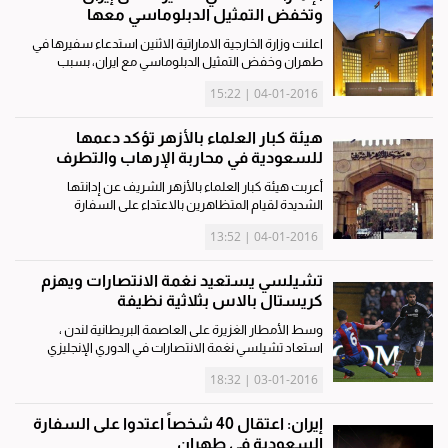
وتخفض التمثيل الدبلوماسي معها
اعلنت وزارة الخارجية الاماراتية الاثنين استدعاء سفيرها في
طهران وخفض التمثيل الدبلوماسي مع ايران، بسبب
«التدخل الايراني المستمر في الشأن الداخلي الخليجي
04-01-2016 | 15:22
والعربي»، في خطوة تلي اعلان السعودية والبحرين قطع
علاقاتهما مع...
هيئة كبار العلماء بالأزهر تؤكد دعمها
للسعودية في محاربة الإرهاب والتطرف
أعربت هيئة كبار العلماء بالأزهر الشريف عن إدانتها
الشديدة لقيام المتظاهرين بالاعتداء على السفارة
والقنصلية السعوديتين بطهران ومدينة مشهد الإيرانية.
04-01-2016 | 13:52
واستنكرت هيئة كبار العلماء في بيان صحفي اليوم الأثنين
التصريحات...
تشيلسي يستعيد نغمة الانتصارات ويهزم
كريستال بالاس بثلاثية نظيفة
وسط الأمطار الغزيرة على العاصمة البريطانية لندن ،
استعاد تشيلسي نغمة الانتصارات في الدوري الإنجليزي
لكرة القدم بفوز كبير 3 ' صفر على مضيفه كريستال بالاس
03-01-2016 | 18:32
اليوم الأحد في المرحلة العشرين من المسابقة. واستهل
تشيلسي مسيرته...
إيران: اعتقال 40 شخصاً اعتدوا على السفارة
السعودية في طهران