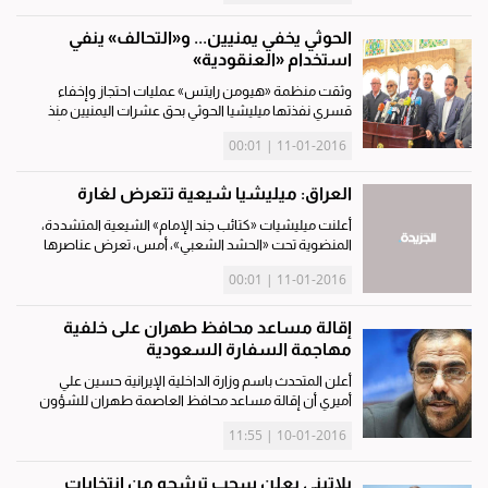
مسؤولين من...
الحوثي يخفي يمنيين... و«التحالف» ينفي
استخدام «العنقودية»
وثقت منظمة «هيومن رايتس» عمليات احتجاز وإخفاء
قسري نفذتها ميليشيا الحوثي بحق عشرات اليمنيين منذ
سيطرتهم على العاصمة صنعاء قبل أكثر من 15 شهراً، في
11-01-2016 | 00:01
وقت نفى التحالف العربي بقيادة السعودية استخدام قنابل
عنقودية في ضربات...
العراق: ميليشيا شيعية تتعرض لغارة
أعلنت ميليشيات «كتائب جند الإمام» الشيعية المتشددة،
المنضوية تحت «الحشد الشعبي»، أمس، تعرض عناصرها
إلى غارة بطائرة من دون طيار قرب قاعدة سبايكر في مدينة
11-01-2016 | 00:01
تكريت، مركز محافظة صلاح الدين، يبدو أن الجيش العراقي
قام بها عن...
إقالة مساعد محافظ طهران على خلفية
مهاجمة السفارة السعودية
أعلن المتحدث باسم وزارة الداخلية الإيرانية حسين علي
أميري أن إقالة مساعد محافظ العاصمة طهران للشؤون
الأمنية صفر علي براتلو من منصبه تم على خلفية مهاجمة
10-01-2016 | 11:55
السفارة السعودية في طهران. ونقلت وكالة أنباء "فارس"
الإيرانية عنه...
بلاتيني يعلن سحب ترشحه من انتخابات