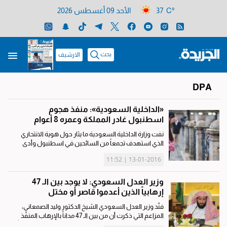
37 C°
الأحد 09 أغسطس 2026
بحث
الارشيف
DPA
«الداخلية السعودية»: منفذ هجوم
اسطنبول غادر المملكة وعمره 8 أعوام
نفت وزارة الداخلية السعودية ما يثار حول هوية الانتحاري
الذي استهدف تجمعاً من السائحين في اسطنبول وأدى
لمقتل أكثر من 10 على الأقل وادعاء بعض وسائل الإعلام
13-01-2016 | 11:52
زوراً بأن منفذ الهجوم سعودي الجنسية، مؤكدة إنه سوري
الجنسية،...
وزير العدل السعودي: لا يوجد بين الـ 47
إرهابياً الذين أعدموا قاصر أو مختل
فنَّد وزير العدل السعودي الشيخ الدكتور وليد الصمعاني،
المزاعم التي ذكرت أن من بين الـ 47 مداناً بالإرهاب المنفّذ
فيهم أحكام القتل، مصابين بخلل عقلي أو قاصرين، مؤكداً