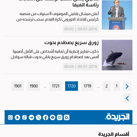
رئاسة الفيفا
أعلن ميشال بلاتيني الموقوف 8 سنوات من منصبه
كرئيس للاتحاد الاوروبي لكرة القدم، سحب ترشحه من
السباق لخلافة السويسري جوزيف بلاتر في رئاسة الاتحاد
09-01-2016 | 00:05
الدولي (الفيفا). ذكرت صحيفة ليكيب الرياضية الفرنسية
امس الاول ان ميشال...
زورق سريع يصطدم بحوت
ذكرت تقارير إخبارية أن ثمانية أشخاص على الأقل أصيبوا
أمس بعد اصطدام زورق سريع ياباني بحوت قبالة سواحل
كوريا الجنوبية. ونقلت هيئة الاذاعة والتلفزيون اليابانية (إن
09-01-2016 | 00:04
إتش كيه) عن شركة "جيه آر كيوشو جيت فيري" المشغلة
للزورق...
1901
1900
...
1721
1720
1719
...
2
1
أقسام الجريدة