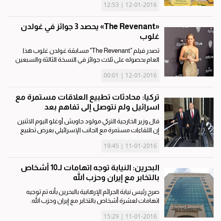
12-01-2016 | 12:53
أنه لا يوجد مَن يعاني خللاً عقلياً أو قصّراً من بين...
«The Revenant» يحصد 3 جوائز في غولدن
غلوب
تصدر فيلم "The Revenant" مسابقة غولدن غلوب هذا
العام بحصوله على ثلاث جوائز في النسخة الثالثة والسبعين
من المسابقة التي أقيمت في بيفرلي هيلز بولاية كاليفورنيا.
12-01-2016 | 00:01
وفاز الفيلم بجائزة أفضل فيلم درامي، كما فاز بطل الفيلم
ليوناردو دي...
تركيا: محادثات تطبيع العلاقات مستمرة مع
اسرائيل ولم نتوصل إلى تفاهم بعد
قال وزير الخارجية التركي مولود جاويش أوغلو اليوم الاثنين
إن اللقاءات مستمرة مع الجانب الإسرائيلي بغرض تطبيع
العلاقات، إلا أنه لم يتم بعد التوصل إلى تفاهم جاء ذلك خلال
11-01-2016 | 19:45
كلمة الوزير التركي أثناء افتتاحه المؤتمر الثامن...
البحرين: النيابة توجه اتهامات لـ10 أشخاص
بالتخابر مع إيران وحزب الله
صرح رئيس نيابة الجرائم الإرهابية بالبحرين بأنه تم توجيه
اتهامات لعشرة أشخاص بالتخابر مع إيران وحزب الله.
ونقلت وكالة أنباء البحرين (بنا) عن المحامي العام أحمد
11-01-2016 | 15:29
الحمادي القول إن عددا من المتهمين كانوا التقوا