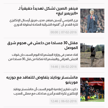
عن تدخل سعودي ـ...
فينغر: الصين تشكل تهديداً حقيقياً لـ
«البريمير ليغ»
يرى الفرنسي أرسين فينغر، مدرب فريق أرسنال الإنكليزي
لكرة القدم، أن "القوة الشرائية المتاحة لبطولة الدوري
الصيني الممتاز حاليا، يمكن أن تشكل تهديدا حقيقيا للدوري
07-02-2016 | 00:00
الإنكليزي". وأبرمت عدة أندية صينية، مثل جيانجزو سونينج،...
مقتل 30 مسلحا من داعش في هجوم شرق
الموصل
افاد مصدر في وزارة البيشمركة اليوم السبت بان قوات
الجيش العراقي والبيشمركة تمكنتا من قتل 30 مسلحا من
تنظيم داعش فيما قتل 9 من قوات البيشمركة في حادثين
06-02-2016 | 14:46
منفصلين في الموصل400'كم شمال بغداد. وقال المصدر
ان«قوات الجيش العراقي...
مانشستر يونايتد يتفاوض للتعاقد مع جوزيه
مورينيو
ذكرت تقارير إعلامية اليوم السبت أن مانشستر يونايتد
الإنكليزي لكرة القدم أجرى محادثات مع ممثلي المدرب
البرتغالي جوزيه مورينيو سعيا لتعيينه مدربا للفريق خلفا
06-02-2016 | 12:46
للويس فان جال بنهاية الموسم الجاري. وذكرت هيئة
الإذاعة...