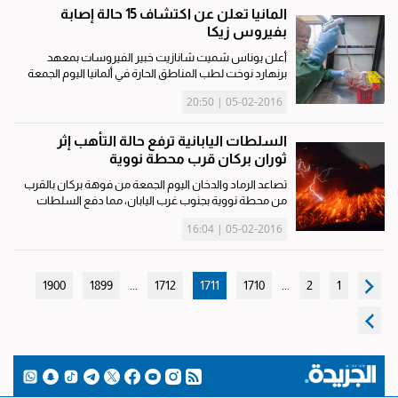
المانيا تعلن عن اكتشاف 15 حالة إصابة
بفيروس زيكا
أعلن يوناس شميت شانازيت خبير الفيروسات بمعهد
برنهارد نوخت لطب المناطق الحارة في ألمانيا اليوم الجمعة
أنه تم اكتشاف 15 حالة إصابة بفيروس زيكا في المانيا. وقال
05-02-2016 | 20:50
يوناس شميت في تصريحات لوكالة الأنباء الألمانية «د ب أ»
أنه من...
السلطات اليابانية ترفع حالة التأهب إثر
ثوران بركان قرب محطة نووية
تصاعد الرماد والدخان اليوم الجمعة من فوهة بركان بالقرب
من محطة نووية بجنوب غرب اليابان، مما دفع السلطات
إلى رفع درجة التأهب. ورفعت هيئة الأرصاد الجوية مستوى
05-02-2016 | 16:04
التحذير من بركان جبل «ساكوراجيما» على بعد نحو 1500
كيلومتر...
1900
1899
...
1712
1711
1710
...
2
1