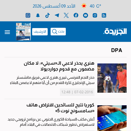
40 C°
الأحد 09 أغسطس 2026
بحث
الارشيف
DPA
هنري يحذر لاعبي الـ«سيتي»: لا مكان
مضمون مع قدوم جوارديولا
حذر النجم الفرنسي تييري هنري لاعبي فريق مانشستر
سيتي الإنجليزي لكرة القدم من أن أيا منهم لا يضمن البقاء
في موقعه مع قدوم جوسيب جوارديولا لتولي منصب
07-02-2016 | 12:48
المدير الفني للفريق اعتبارا من الموسم المقبل. وكان هنري
نجم هجوم...
كوريا تتيح للسائحين اقتراض هاتف
«سامسونج نوت 5»
أعلن مكتب السياحة الكوري الجنوبي عن برنامج ترويجي جديد
لاستعراض تطور شبكات الاتصالات في البلاد أمام
السائحين الأجانب. يحمل البرنامج الجديد اسم «تمتع مع