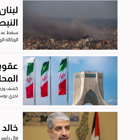
لبنان
النبط
الوكالة ال
عقوبا
المح
كشف وزير ا
تجري بوساط
خالد 
قال رئيس 