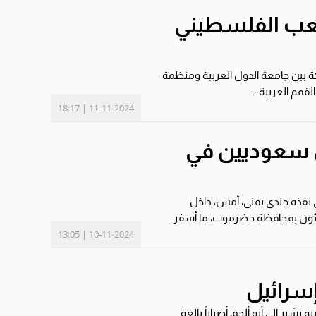
لشعب الفلسطيني
ركة بين جامعة الدول العربية ومنظمة
قمم العربية...
11-11-2024 | 18:17
ن سعوديين في
ي نفذه جندي يمني، أمس، داخل
سيئون بمحافظة حضرموت، ما أسفر
10-11-2024 | 13:05
إسرائيل
ير إلى أنه ألحق أضراراً بالغة