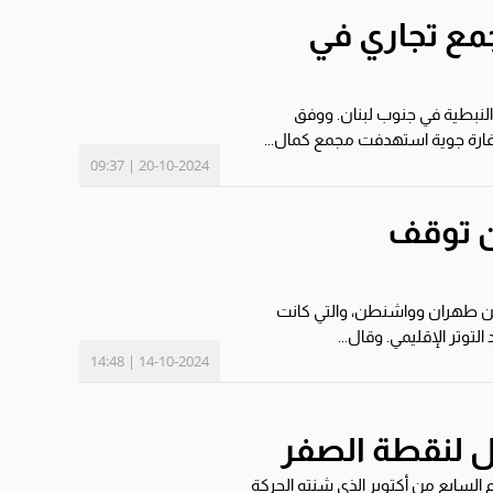
جمع تجاري في
سقط عدد من الشهداء جراء غارة إسرائيلية ليل «السبت - الأحد» على مجمع تجاري في النبطية في جنوب لبنان. ووفق
ة غارة جوية استهدفت مجمع كمال...
20-10-2024 | 09:37
لن توقف
ة بين طهران وواشنطن، والتي كانت
لإقليمي. وقال...
14-10-2024 | 14:48
ل لنقطة الصفر
السابع من أكتوبر الذي شنته الحركة