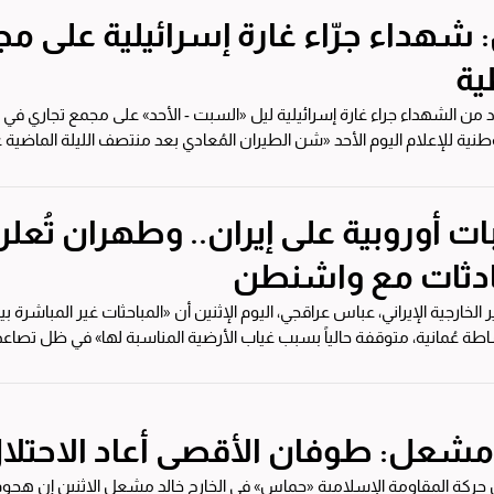
: شهداء جرّاء غارة إسرائيلية على م
ية
وطنية للإعلام اليوم الأحد «شن الطيران المُعادي بعد منتصف الليلة الماضي
ت أوروبية على إيران.. وطهران تُع
ادثات مع واشنطن
لخارجية الإيراني، عباس عراقجي، اليوم الإثنين أن «المباحثات غير المباشر
ة عُمانية، متوقفة حالياً بسبب غياب الأرضية المناسبة لها» في ظل تصاعد التوتر ا
مشعل: طوفان الأقصى أعاد الاحتلا
حركة المقاومة الإسلامية «حماس» في الخارج خالد مشعل الاثنين إن هجوم 