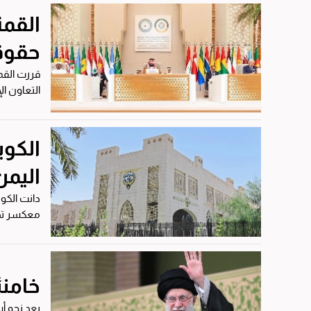
القمة
حقوق
قررت القمة
التعاون ال
الكو
اليمن
دانت الكو
معكسر تدر
عن مقتل..
خامنئ
بعد نحو أس