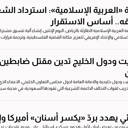
 «العربية الإسلامية»: استرداد ا
ه.. أساس الاستقرار
 العربية الإسلامية الطارئة بالرياض، اليوم الإثنين، إنشاء آلية تنسيق مشت
إسلامي والإتحاد الإفريقي لتعزيز مكانة القضية الفلسطينية، وترجمة قرارات ال
يت ودول الخليج تدين مقتل ضابطي
يت ودول خليجية والامانة العامة لدول مجلس التعاون الخليجي، الاعتداء الذ
يب لقوات التحالف الداعمة للشرعية التي تقودها السعودية، في مدينة 
.
ي يهدد بردّ «يكسر أسنان» أميركا و
بوع من تعرض إيران لأول هجوم عسكري إسرائيلي علني وبروز تقديرات غربية تش