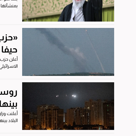
بمنشآتها ا
«حزب
حيفا
أعلن حزب 
بعد ظهر..
بينه
البلاد بينها موسكو. وقالت الوزارة في بيان نشر على تط