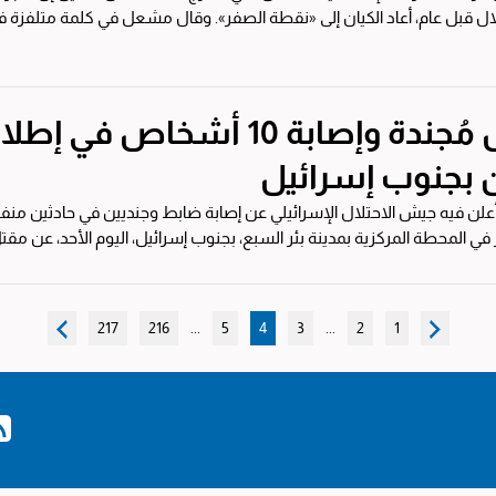
 أعاد الكيان إلى «نقطة الصفر». وقال مشعل في كلمة متلفزة في الذكرى الأولى لهجوم السابع من...
مقتل مُجندة وإصابة 10 أشخاص
بجنوب إسرائيل
لن فيه جيش الاحتلال الإسرائيلي عن إصابة ضابط وجنديين في حادثين من
 في المحطة المركزية بمدينة بئر السبع، بجنوب إسرائيل، اليوم الأحد، عن مقت
217
216
...
5
4
3
...
2
1