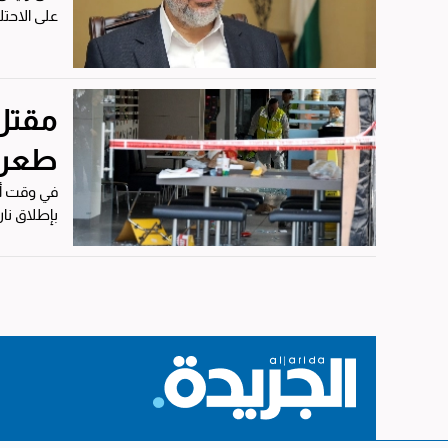
على الاحتلال قبل عام،
طعن 
في وقت أع
بإطلاق نار