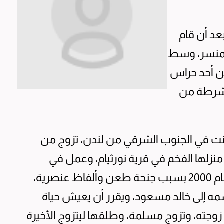
عد أن قام
تمنسر، وسط
50 شخصاً، وطعن أحد حراس
الشرطة من
كنت في الجنوب الشرقي من لندن، تزوج من
1 وعاش معها في منزلها الفخم في قرية نورثيام، وعمل في
شركاتها، وخلف منها بنتين، ودخل السجن عام 2000 بسبب جنحة طعن وألفاظ عنصرية،
مه إلى خالد مسعود، ويقرر أن يعيش حياة
 زوجته، وتزوج مسلمة، وطلقها ليتزوج الأخيرة