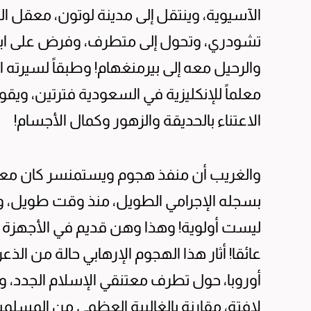
الآسيوية، وينتقل إلى مدينة لوتون، معقل ال
تشودري، وتحول إلى متطرف، وفرض على ابنته ا
والرحيل معه إلى بيرمنغهام! وطبقاً لسيرته 
معلماً للإنكليزية في السعودية فترتين، ويقول 
الاعتناء بالحديقة والزهور وكمال الأجسام!
والغريب أن منفذ هجوم ويستمنسر كان معروفا
بسجله الإجرامي الطويل، منذ وقت طويل، ومع
ليست أولوية! وهذا وهن قديم في الأجهزة الأ
عائقا! أثار هذا الهجوم الإرهابي حالة من الذ
أوروبا، حول تطرف معتنقي الإسلام الجدد، و
لافتة، مقارنة بالغالبية العظمى من المسل