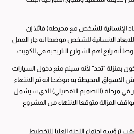
عاد الإنسانية للشخص مع محيطه) قائلا إن
لابعاد الانسانية للشخص موضحا انه جار العمل
 أنه رابع اهم الشوارع التاريخية في الكويت.
كون بمنزلة "تحد" لأنه سيتم منع دخول السيارات
الاسواق المحيطة به موضحا انه تم الانتهاء
ار في مرحلة (التصميم التفصيلي) الذي سيشمل
قف المزالة متوقعا الانتهاء من المشروع
 عقب ترؤسه اجتماع اللجنة العليا للتخطيط